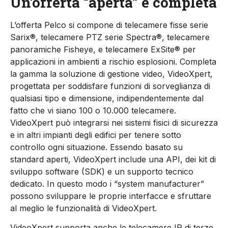
Un’offerta “aperta” e completa
L’offerta Pelco si compone di telecamere fisse serie
Sarix®, telecamere PTZ serie Spectra®, telecamere
panoramiche Fisheye, e telecamere ExSite® per
applicazioni in ambienti a rischio esplosioni. Completa
la gamma la soluzione di gestione video, VideoXpert,
progettata per soddisfare funzioni di sorveglianza di
qualsiasi tipo e dimensione, indipendentemente dal
fatto che vi siano 100 o 10.000 telecamere.
VideoXpert può integrarsi nei sistemi fisici di sicurezza
e in altri impianti degli edifici per tenere sotto
controllo ogni situazione. Essendo basato su
standard aperti, VideoXpert include una API, dei kit di
sviluppo software (SDK) e un supporto tecnico
dedicato. In questo modo i “system manufacturer”
possono sviluppare le proprie interfacce e sfruttare
al meglio le funzionalità di VideoXpert.
VideoXpert supporta anche le telecamere IP di terze