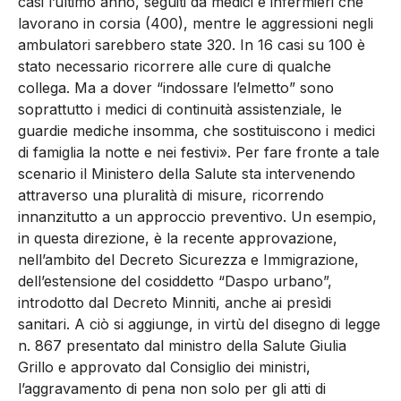
casi l’ultimo anno, seguiti da medici e infermieri che
lavorano in corsia (400), mentre le aggressioni negli
ambulatori sarebbero state 320. In 16 casi su 100 è
stato necessario ricorrere alle cure di qualche
collega. Ma a dover “indossare l’elmetto” sono
soprattutto i medici di continuità assistenziale, le
guardie mediche insomma, che sostituiscono i medici
di famiglia la notte e nei festivi». Per fare fronte a tale
scenario il Ministero della Salute sta intervenendo
attraverso una pluralità di misure, ricorrendo
innanzitutto a un approccio preventivo. Un esempio,
in questa direzione, è la recente approvazione,
nell’ambito del Decreto Sicurezza e Immigrazione,
dell’estensione del cosiddetto “Daspo urbano”,
introdotto dal Decreto Minniti, anche ai presìdi
sanitari. A ciò si aggiunge, in virtù del disegno di legge
n. 867 presentato dal ministro della Salute Giulia
Grillo e approvato dal Consiglio dei ministri,
l’aggravamento di pena non solo per gli atti di