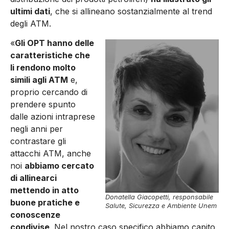
ultimi dati
, che si allineano sostanzialmente al trend
degli ATM.
«
Gli OPT hanno delle
caratteristiche che
li rendono molto
simili agli ATM
e,
proprio cercando di
prendere spunto
dalle azioni intraprese
negli anni per
contrastare gli
attacchi ATM, anche
noi
abbiamo cercato
di allinearci
mettendo in atto
Donatella Giacopetti, responsabile
buone pratiche e
Salute, Sicurezza e Ambiente Unem
conoscenze
condivise
. Nel nostro caso specifico abbiamo capito