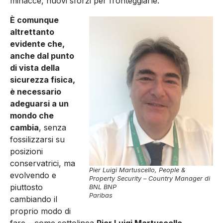
minacce, nuovi sforzi per fronteggiarle.
È comunque
altrettanto
evidente che,
anche dal punto
di vista della
sicurezza fisica,
è necessario
adeguarsi a un
mondo che
cambia
, senza
fossilizzarsi su
posizioni
conservatrici, ma
Pier Luigi Martuscello, People &
evolvendo e
Property Security – Country Manager di
piuttosto
BNL BNP
Paribas
cambiando il
proprio modo di
fare – come sottolinea
Pier Luigi Martuscello
,