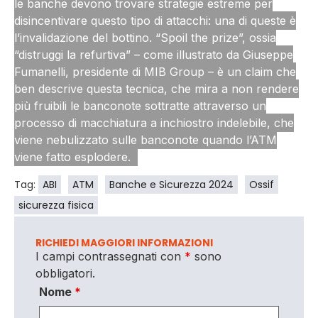
le banche devono trovare strategie estreme per
disincentivare questo tipo di attacchi: una di queste è
l’invalidazione del bottino. “Spoil the prize”, ossia
“distruggi la refurtiva” – come illustrato da Giuseppe
Fumanelli, presidente di MIB Group – è un claim che
ben descrive questa tecnica, che mira a non rendere
più fruibili le banconote sottratte attraverso un
processo di macchiatura a inchiostro indelebile, che
viene nebulizzato sulle banconote quando l’ATM
viene fatto esplodere.
Tag:
ABI
ATM
Banche e Sicurezza 2024
Ossif
sicurezza fisica
RICHIEDI MAGGIORI INFORMAZIONI
I campi contrassegnati con
*
sono
obbligatori.
Nome
*