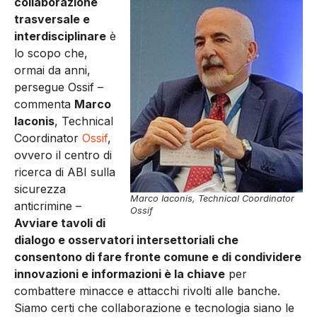
collaborazione
trasversale e
interdisciplinare
è
lo scopo che,
ormai da anni,
persegue Ossif –
commenta
Marco
Iaconis
, Technical
Coordinator
Ossif
,
ovvero il centro di
ricerca di ABI sulla
sicurezza
Marco Iaconis, Technical Coordinator
anticrimine –
Ossif
Avviare tavoli di
dialogo e osservatori intersettoriali che
consentono di fare fronte comune e di condividere
innovazioni e informazioni è la chiave
per
combattere minacce e attacchi rivolti alle banche.
Siamo certi che collaborazione e tecnologia siano le