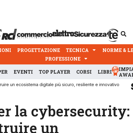
PROGETTAZIONE
TECNICA
NORME & LEGGI
IONI
PROGETTAZIONE
TECNICA
NORME & L
PROFESSIONE
IMPI
PER
EVENTI
TOP PLAYER
CORSI
LIBRI
AWA
ruire un ecosistema digitale più sicuro, resiliente e innovativo
er la cybersecurity:
truire un