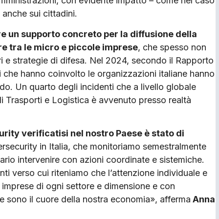
amministrazioni, con evidente impatto – come nel caso
 anche sui cittadini.
ire un supporto concreto per la diffusione della
re tra le micro e piccole imprese
, che spesso non
e strategie di difesa. Nel 2024, secondo il Rapporto
ci che hanno coinvolto le organizzazioni italiane hanno
ndo. Un quarto degli incidenti che a livello globale
di Trasporti e Logistica è avvenuto presso realtà
rity verificatisi nel nostro Paese è stato di
ersecurity in Italia, che monitoriamo semestralmente
ario intervenire con azioni coordinate e sistemiche.
ti verso cui riteniamo che l’attenzione individuale e
le imprese di ogni settore e dimensione e con
e sono il cuore della nostra economia», afferma
Anna