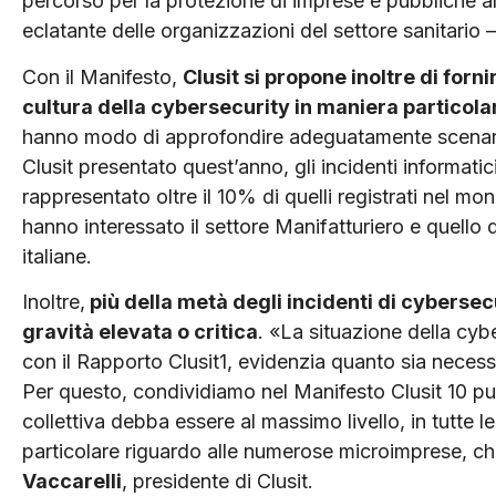
percorso per la protezione di imprese e pubbliche 
eclatante delle organizzazioni del settore sanitario –
Con il Manifesto,
Clusit si propone inoltre di forn
cultura della cybersecurity in maniera particola
hanno modo di approfondire adeguatamente scenari 
Clusit presentato quest’anno, gli incidenti informati
rappresentato oltre il 10% di quelli registrati nel mo
hanno interessato il settore Manifatturiero e quello 
italiane.
Inoltre,
più della metà degli incidenti di cybersecu
gravità elevata o critica
. «La situazione della cyb
con il Rapporto Clusit1, evidenzia quanto sia necess
Per questo, condividiamo nel Manifesto Clusit 10 pun
collettiva debba essere al massimo livello, in tutte 
particolare riguardo alle numerose microimprese, ch
Vaccarelli
, presidente di Clusit.