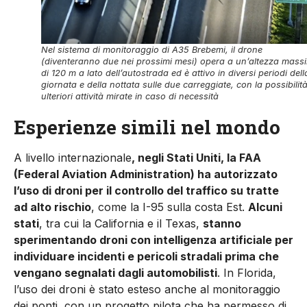
Nel sistema di monitoraggio di A35 Brebemi, il drone
(diventeranno due nei prossimi mesi) opera a un’altezza mass
di 120 m a lato dell’autostrada ed è attivo in diversi periodi dell
giornata e della nottata sulle due carreggiate, con la possibilità
ulteriori attività mirate in caso di necessità
Esperienze simili nel mondo
A livello internazionale
, negli Stati Uniti, la FAA
(Federal Aviation Administration) ha autorizzato
l’uso di droni per il controllo del traffico su tratte
ad alto rischio
, come la I-95 sulla costa Est.
Alcuni
stati
, tra cui la California e il Texas,
stanno
sperimentando droni con intelligenza artificiale per
individuare incidenti e pericoli stradali prima che
vengano segnalati dagli automobilisti
. In Florida,
l’uso dei droni è stato esteso anche al monitoraggio
dei ponti, con un progetto pilota che ha permesso di