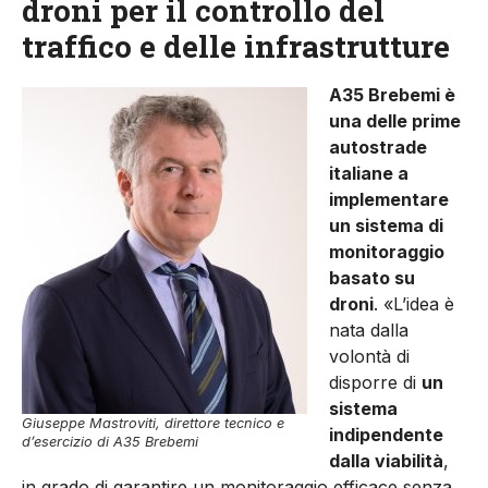
droni per il controllo del
traffico e delle infrastrutture
A35 Brebemi è
una delle prime
autostrade
italiane a
implementare
un sistema di
monitoraggio
basato su
droni
. «L’idea è
nata dalla
volontà di
disporre di
un
sistema
Giuseppe Mastroviti, direttore tecnico e
indipendente
d’esercizio di A35 Brebemi
dalla viabilità
,
in grado di garantire un monitoraggio efficace senza