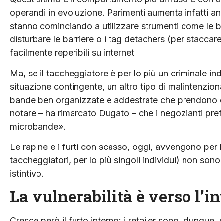
operandi in evoluzione. Parimenti aumenta infatti an
stanno cominciando a utilizzare strumenti come le 
disturbare le barriere o i tag detachers (per staccar
facilmente reperibili su internet
Ma, se il taccheggiatore è per lo più un criminale in
situazione contingente, un altro tipo di malintenzi
bande ben organizzate e addestrate che prendono di
notare – ha rimarcato Dugato – che i negozianti prefe
microbande».
Le rapine e i furti con scasso, oggi, avvengono per l
taccheggiatori, per lo più singoli individui) non so
istintivo.
La vulnerabilità è verso l’i
Cresce però il furto interno: i retailer sono, dunque, 