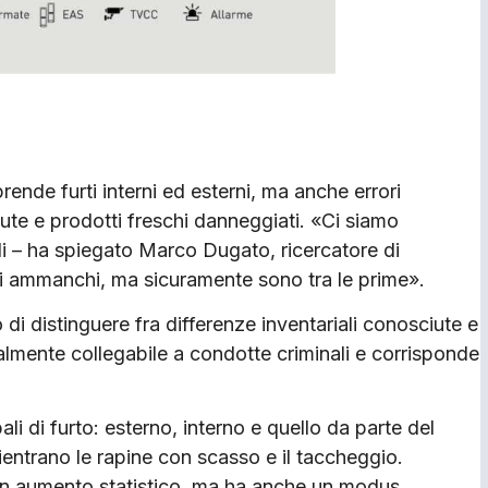
prende furti interni ed esterni, ma anche errori
ute e prodotti freschi danneggiati. «Ci siamo
li – ha spiegato Marco Dugato, ricercatore di
li ammanchi, ma sicuramente sono tra le prime».
o di distinguere fra differenze inventariali conosciute e
almente collegabile a condotte criminali e corrisponde
ali di furto: esterno, interno e quello da parte del
rientrano le rapine con scasso e il taccheggio.
un aumento statistico, ma ha anche un modus