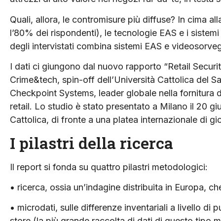
Quali, allora, le contromisure più diffuse? In cima all
l’80% dei rispondenti), le tecnologie EAS e i sistemi 
degli intervistati combina sistemi EAS e videosorveg
I dati ci giungono dal nuovo rapporto “Retail Secur
Crime&tech, spin-off dell’Università Cattolica del S
Checkpoint Systems, leader globale nella fornitura d
retail. Lo studio è stato presentato a Milano il 20 g
Cattolica, di fronte a una platea internazionale di gior
I pilastri della ricerca
Il report si fonda su quattro pilastri metodologici:
• ricerca, ossia un’indagine distribuita in Europa, c
• microdati, sulle differenze inventariali a livello di
store (la più grande raccolta di dati di questo tipo m