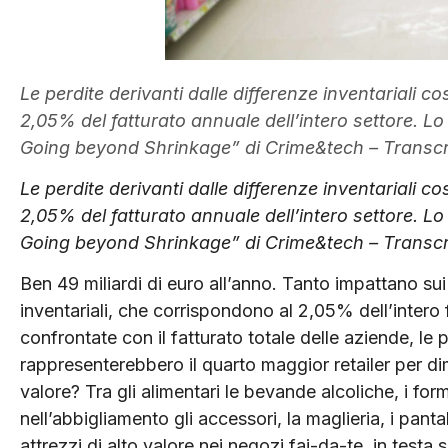
Le perdite derivanti dalle differenze inventariali cos
2,05% del fatturato annuale dell’intero settore. Lo
Going beyond Shrinkage” di Crime&tech – Transcr
Le perdite derivanti dalle differenze inventariali cos
2,05% del fatturato annuale dell’intero settore. Lo
Going beyond Shrinkage” di Crime&tech – Transcr
Ben 49 miliardi di euro all’anno. Tanto impattano sui r
inventariali, che corrispondono al 2,05% dell’intero 
confrontate con il fatturato totale delle aziende, le pe
rappresenterebbero il quarto maggior retailer per dim
valore? Tra gli alimentari le bevande alcoliche, i form
nell’abbigliamento gli accessori, la maglieria, i panta
attrezzi di alto valore nei negozi fai-da-te, in testa s