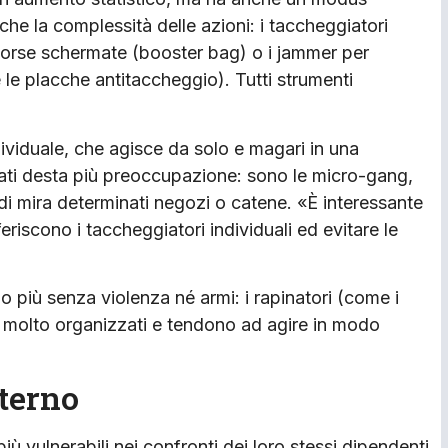
che la complessità delle azioni: i taccheggiatori
borse schermate (booster bag) o i jammer per
e le placche antitaccheggio). Tutti strumenti
dividuale, che agisce da solo e magari in una
onati desta più preoccupazione: sono le micro-gang,
 mira determinati negozi o catene. «È interessante
riscono i taccheggiatori individuali ed evitare le
o più senza violenza né armi: i rapinatori (come i
no molto organizzati e tendono ad agire in modo
nterno
più vulnerabili nei confronti dei loro stessi dipendenti.