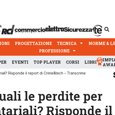
PROGETTAZIONE
TECNICA
NORME & LEGGI
IONI
PROGETTAZIONE
TECNICA
NORME & L
PROFESSIONE
IMPI
PER
EVENTI
TOP PLAYER
CORSI
LIBRI
AWA
tariali? Risponde il report di Crime&tech – Transcrime
uali le perdite per
tariali? Risponde il