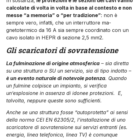
In sostanza,
le protezioni e le se­zioni dei cavi vanno
calcolate di volta in volta in base al contesto e non
messe “a memoria” o “per tradizione”
: non è
sempre vero, infatti, che un interruttore ma­
gnetotermico da 16 A sia sempre coordinato con un
cavo isolato in HEPR di sezione 2,5 mm2.
Gli scaricatori di sovratensione
La fulminazione di origine atmosferica
– sia diretta
su una struttura o SU un servizio, sia di tipo indotto –
è un evento naturale di notevole potenza
. Quando
un fulmine colpisce un impianto, si verifica
un’esplosione in assenza di idonee protezioni.
E,
talvolta, neppure queste sono sufficienti.
Anche se una struttura fosse “autoprotetta” ai sensi
della norma CEI EN 62305/2, l’installazione di uno
scaricatore di sovratensione sui servizi entranti (es.
energia, linea telefonica, linea TV) è comunque