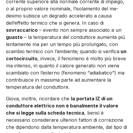
corrente superiore alla nor­male corrente di impiego,
o al proprio valore nominale, l’isolamento del me­
desimo subisce un degrado accelera­to a causa
dell’effetto termico che si genera. In caso di
sovraccarico
– evento non sempre associato a un
guasto
– la temperatura del conduttore aumen­ta più
lentamente ma per un tempo più prolungato, con
scambio termico con l’ambiente; quando si verifica
un
cortocircuito
, invece, il fenomeno è molto più breve
ma intenso, in quanto il calore generato non viene
scambia­to con l’esterno (fenomeno “adiaba­tico”) ma
contribuisce in massima parte ad aumentare la
temperatura del conduttore.
Giova, inoltre, ricordare che
la porta­ta IZ di un
conduttore elettrico non è banalmente il valore
che si legge sul­la scheda tecnica
, bensì è
necessario considerare ulteriori fattori di corre­zione
che dipendono dalla tempera­tura ambiente, dal tipo di