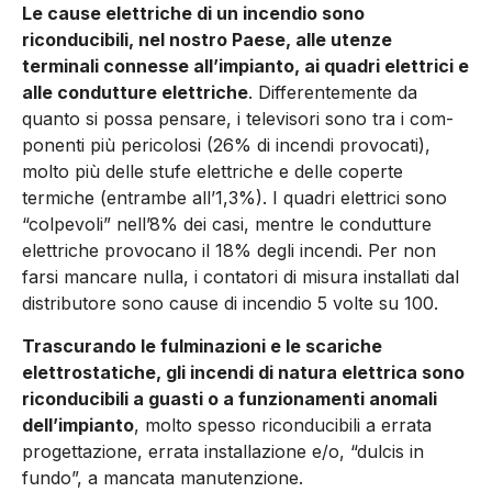
Le cause elettriche di un incendio so­no
riconducibili, nel nostro Paese, alle utenze
terminali connesse all’impian­to, ai quadri elettrici e
alle condutture elettriche
. Differentemente da
quanto si possa pensare, i televisori sono tra i com­
ponenti più pericolosi (26% di incen­di provocati),
molto più delle stufe elettriche e delle coperte
termiche (entrambe all’1,3%). I quadri elettrici sono
“colpevoli” nell’8% dei casi, men­tre le condutture
elettriche provocano il 18% degli incendi. Per non
farsi mancare nulla, i contato­ri di misura installati dal
distributore sono cause di incendio 5 volte su 100.
Trascurando le fulminazioni e le scariche
elettrostatiche, gli incendi di natura elettrica sono
riconducibili a guasti o a funzionamenti anomali
dell’impianto
, molto spesso ricondu­cibili a errata
progettazione, errata installazione e/o, “dulcis in
fundo”, a mancata manutenzione.