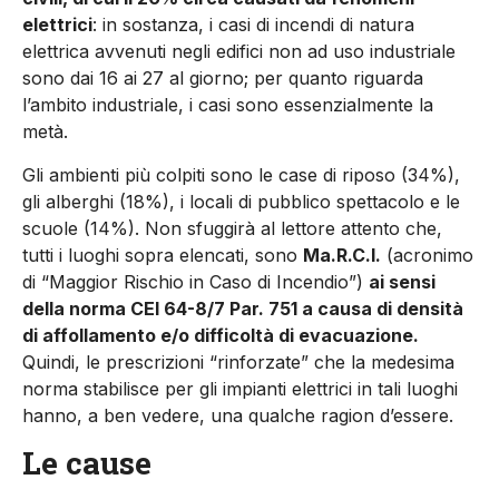
elettrici
: in sostanza, i casi di incendi di natura
elettrica avvenuti negli edi­fici non ad uso industriale
sono dai 16 ai 27 al giorno; per quanto riguarda
l’ambito industriale, i casi sono essen­zialmente la
metà.
Gli ambienti più colpiti sono le case di riposo (34%),
gli alberghi (18%), i locali di pubblico spettacolo e le
scuo­le (14%). Non sfuggirà al lettore attento che,
tutti i luoghi sopra elencati, sono
Ma.R.C.I.
(acronimo
di “Maggior Ri­schio in Caso di Incendio”)
ai sensi
della norma CEI 64-8/7 Par. 751 a causa di densità
di affollamento e/o difficoltà di evacuazione.
Quindi, le prescrizioni “rinforzate” che la mede­sima
norma stabilisce per gli impian­ti elettrici in tali luoghi
hanno, a ben vedere, una qualche ragion d’essere.
Le cause