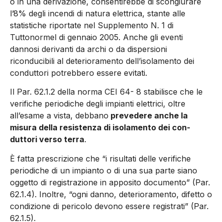
o in una derivazione, consentirebbe di scongiurare
l’8% degli incendi di natura elettrica, stante alle
statistiche riportate nel Supplemento N. 1 di
Tuttonor­mel di gennaio 2005. Anche gli eventi
dannosi deri­vanti da archi o da dispersioni
riconducibili al deterioramento dell’isolamento dei
conduttori potrebbero essere evitati.
Il Par. 62.1.2 della norma CEI 64- 8 stabilisce che le
verifiche pe­riodiche degli impianti elettrici, oltre
all’esame a vista, debbano
prevedere anche la
misura della resistenza di isolamento dei con­
duttori verso terra
.
È fatta prescrizione che “i risul­tati delle verifiche
periodiche di un impianto o di una sua parte siano
oggetto di registrazione in apposito documento” (Par.
62.1.4). Inoltre, “ogni danno, deteriora­mento, difetto o
condizione di pericolo devono essere registrati” (Par.
62.1.5).