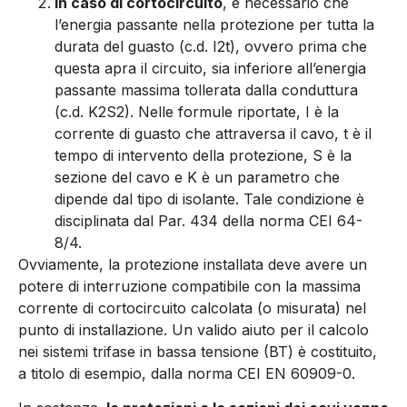
in caso di cortocircuito
, è ne­cessario che
l’energia passan­te nella protezione per tutta la
durata del guasto (c.d. I2t), ovvero prima che
questa apra il circuito, sia inferiore all’e­nergia
passante massima tol­lerata dalla conduttura
(c.d. K2S2). Nelle formule riportate, I è la
corrente di guasto che attraversa il cavo, t è il
tempo di intervento della protezione, S è la
sezione del cavo e K è un parametro che
dipende dal tipo di isolante. Tale condizione è
disciplinata dal Par. 434 della norma CEI 64-
8/4.
Ovviamente, la protezione in­stallata deve avere un
potere di interruzione compatibile con la massima
corrente di cortocir­cuito calcolata (o misurata) nel
punto di installazione. Un valido aiuto per il calcolo
nei sistemi trifase in bassa tensione (BT) è costituito,
a titolo di esem­pio, dalla norma CEI EN 60909-0.