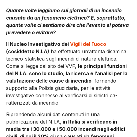
Quante volte leggiamo sui giornali di un incendio
causato da un fenomeno elettrico? E, soprattutto,
quante volte ci sentiamo dire che l’evento si poteva
prevedere o evitare?
Il Nucleo Investigativo dei
Vigili del Fuoco
(cosiddetto N.I.A)
ha effettuato un’attenta disamina
tec­nico-statistica sugli incendi di natura elettrica.
Come si legge dal sito dei VVF,
le principali funzioni
del N.I.A. sono lo studio, la ricerca e l’analisi per la
valutazione delle cause di incendio
, fornendo
supporto alla Polizia giu­diziaria, per le attività
investigative connesse al verificarsi di sinistri ca­
ratterizzati da incendio.
Riprendendo alcuni dati contenuti in una
pubblicazione del N.I.A,
in Italia si verificano in
media tra i 30.000 e i 50.000 incendi negli edifici
civili, di cui il 20% circa causati da fenomeni