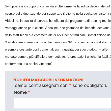
Sviluppata allo scopo di consolidare ulteriormente la solida decennale col
risorse delle due aziende per supportare il cliente nella scelta dei sistemi
Videoline, in qualità di partner, beneficerà del programma di training tecn
Vantaggi anche per i clienti Videoline, che godranno dei benefici derivanti 
dello staff tecnico e commerciale di NVT per ottimizzare l’installazione de
“Collaboriamo ormai da circa dieci anni con NVT con estrema soddisfazione s
è sempre costante così come l’altissima qualità dei suoi prodotti” – affer
mercato sempre più difficile e competitivo, le prestazioni uniche, la facilità
confermano una scelta vincente”.
RICHIEDI MAGGIORI INFORMAZIONI
I campi contrassegnati con
*
sono obbligatori.
Nome
*