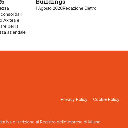
26
Buildings
rezza
1 Agosto 2026
Redazione Elettro
 consolida il
o Axitea e
are per la
ezza aziendale
Privacy Policy
Cookie Policy
ta Iva e Iscrizione al Registro delle Imprese di Milano: