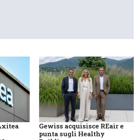
Axitea
Gewiss acquisisce REair e
punta sugli Healthy