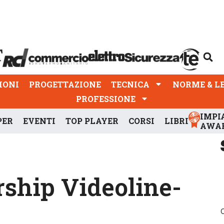
PROGETTAZIONE
TECNICA
NORME & LEGGI
IONI
PROGETTAZIONE
TECNICA
NORME & L
PROFESSIONE
IMPI
PER
EVENTI
TOP PLAYER
CORSI
LIBRI
AWA
ership Videoline-