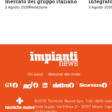
mercato del gruppo italiano
integrat
3 Agosto 2026
Redazione
3 Agosto 202
Chi siamo
Abbonati alle riviste
©2026 Tecniche Nuove Spa. Tutti i diritti riser
Sede legale: Via Eritrea 21 – 20157 Milano. Capi
00753480151