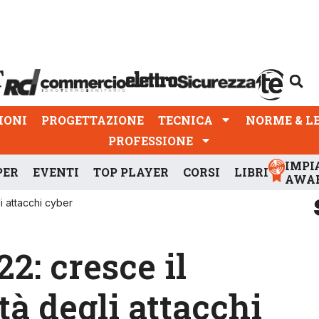
PROGETTAZIONE
TECNICA
NORME & LEGGI
IONI
PROGETTAZIONE
TECNICA
NORME & L
PROFESSIONE
IMPI
PER
EVENTI
TOP PLAYER
CORSI
LIBRI
AWA
i attacchi cyber
2: cresce il
tà degli attacchi