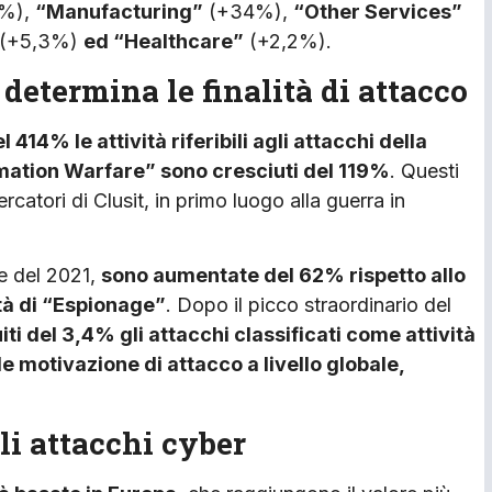
%),
“Manufacturing”
(+34%),
“Other Services”
(+5,3%)
ed “Healthcare”
(+2,2%).
determina le finalità di attacco
14% le attività riferibili agli attacchi della
ormation Warfare” sono cresciuti del 119%
. Questi
rcatori di Clusit, in primo luogo alla guerra in
re del 2021,
sono aumentate del 62% rispetto allo
ità di “Espionage”
. Dopo il picco straordinario del
ti del 3,4% gli attacchi classificati come attività
e motivazione di attacco a livello globale,
li attacchi cyber