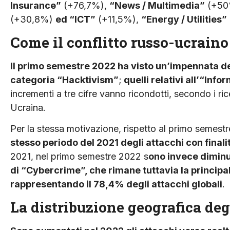
Insurance”
(+76,7%),
“News / Multimedia”
(+50
(+30,8%)
ed “ICT”
(+11,5%),
“Energy / Utilities”
Come il conflitto russo-ucraino 
Il primo semestre 2022 ha visto un’impennata del 4
categoria “Hacktivism”
;
quelli relativi all’“Inf
incrementi a tre cifre vanno ricondotti, secondo i rice
Ucraina.
Per la stessa motivazione, rispetto al primo semest
stesso periodo del 2021 degli attacchi con final
2021, nel primo semestre 2022 s
ono invece diminui
di “Cybercrime”, che rimane tuttavia la principal
rappresentando il 78,4% degli attacchi globali
.
La distribuzione geografica deg