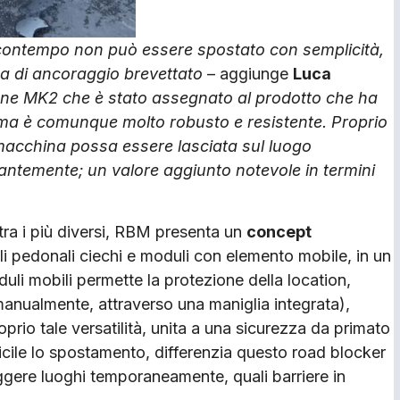
 contempo non può essere spostato con semplicità,
a di ancoraggio brevettato
– aggiunge
Luca
zione MK2 che è stato assegnato al prodotto che ha
 ma è comunque molto robusto e resistente. Proprio
 macchina possa essere lasciata sul luogo
tantemente; un valore aggiunto notevole in termini
i tra i più diversi, RBM presenta un
concept
li pedonali ciechi e moduli con elemento mobile, in un
duli mobili permette la protezione della location,
nualmente, attraverso una maniglia integrata),
roprio tale versatilità, unita a una sicurezza da primato
ficile lo spostamento, differenzia questo road blocker
teggere luoghi temporaneamente, quali barriere in