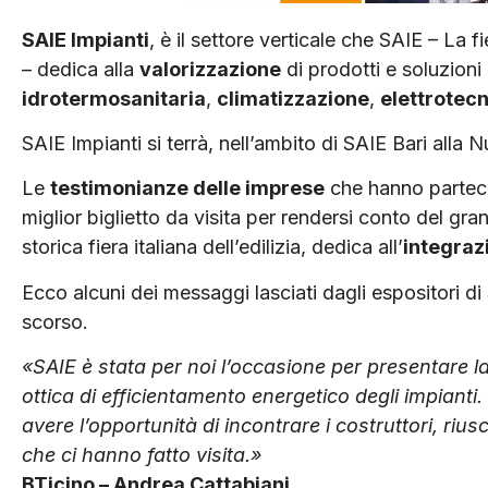
SAIE Impianti
, è il settore verticale che SAIE – La f
– dedica alla
valorizzazione
di prodotti e soluzioni 
idrotermosanitaria
,
climatizzazione
,
elettrotec
SAIE Impianti si terrà, nell’ambito di SAIE Bari alla
Le
testimonianze delle imprese
che hanno partecip
miglior biglietto da visita per rendersi conto del gr
storica fiera italiana dell’edilizia, dedica all’
integraz
Ecco alcuni dei messaggi lasciati dagli espositori di
scorso.
«SAIE è stata per noi l’occasione per presentare
ottica di efficientamento energetico degli impianti.
avere l’opportunità di incontrare i costruttori, ri
che ci hanno fatto visita.»
BTicino – Andrea Cattabiani