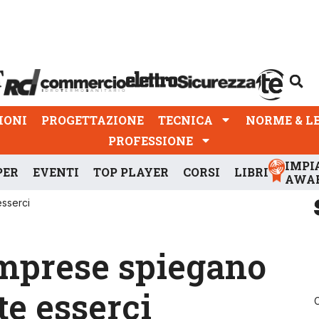
PROGETTAZIONE
TECNICA
NORME & LEGGI
IONI
PROGETTAZIONE
TECNICA
NORME & L
PROFESSIONE
IMPI
PER
EVENTI
TOP PLAYER
CORSI
LIBRI
AWA
esserci
imprese spiegano
e esserci