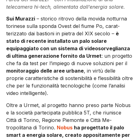
telecamera hi-tech, alimentata dall’energia solare.
Sui Murazzi
– sto­rico ritrovo della movida notturna
torinese sulla spon­da Ovest del fiume Po, carat­
terizzato dai bastioni in pietra del XIX secolo –
è
stato di re­cente installato un palo solare
equipaggiato con un sistema di videosorveglianza
di ultima generazione fornito da Urmet
: un progetto
che fa da test per l’impiego di nuove soluzioni per il
monitoraggio delle aree urbane
, in virtù delle
proprie caratteristiche di sostenibili­tà e flessibilità oltre
che per le funzionalità tecnologiche (co­me l’analisi
video intelligen­te).
Oltre a Urmet, al progetto hanno preso parte Nobus
e la società partecipata pubblica 5T, che riunisce
Città di Torino, Regione Piemonte e Città Me­
tropolitana di Torino.
Nobus
ha progettato il palo
smart a energia solare, creato apposita­mente per