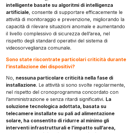
intel­ligente basate su algoritmi di intelligenza
artificiale
, consen­te di supportare efficacemente le
attività di monitoraggio e prevenzione, migliorando la
capacità di rilevare situazio­ni anomale e aumentando
il livello complessivo di sicurez­za dell’area, nel
rispetto degli standard operativi del sistema di
videosorveglianza comunale.
Sono state riscontrate parti­colari criticità durante
l’in­stallazione dei dispositivi?
No,
nessuna particolare criti­cità nella fase di
installazione
. Le attività si sono svolte rego­larmente,
nel rispetto del cro­noprogramma concordato con
l’amministrazione e senza ri­tardi significativi.
La
soluzione tecnologica adottata, basata su
telecamere installate su pali ad alimentazione
solare, ha con­sentito di ridurre al minimo gli
interventi infrastrutturali e l’impatto sull’area,