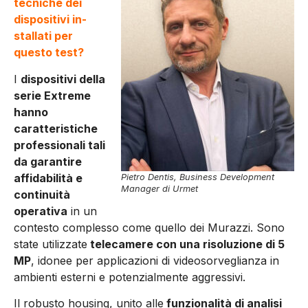
tecniche dei
dispositivi in­
stallati per
questo test?
I
dispositivi della
serie Ex­treme
hanno
caratteristiche
professionali tali
da garantire
affidabilità e
Pietro Dentis, Business Development
Manager di Urmet
continuità
opera­tiva
in un
contesto complesso come quello dei Murazzi. Sono
state utilizzate
telecamere con una risoluzione di 5
MP
, idonee per applicazioni di videosor­veglianza in
ambienti esterni e potenzialmente aggressivi.
Il robusto housing, unito alle
funzionalità di analisi