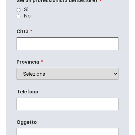
Sei un professionista del settore?
*
Sì
No
Città
*
Provincia
*
Telefono
Oggetto