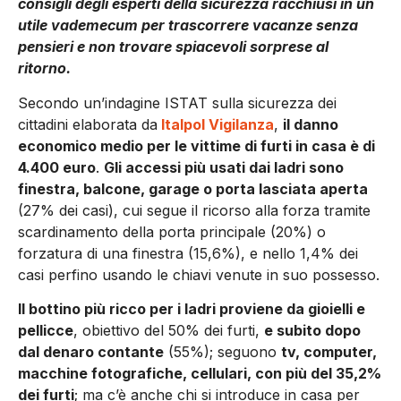
consigli degli esperti della sicurezza racchiusi in un
utile vademecum per trascorrere vacanze senza
pensieri e non trovare spiacevoli sorprese al
ritorno.
Secondo un’indagine ISTAT sulla sicurezza dei
cittadini elaborata da
Italpol Vigilanza
,
il danno
economico medio per le vittime di furti in casa è di
4.400 euro
.
Gli accessi più usati dai ladri sono
finestra, balcone, garage o porta lasciata aperta
(27% dei casi), cui segue il ricorso alla forza tramite
scardinamento della porta principale (20%) o
forzatura di una finestra (15,6%), e nello 1,4% dei
casi perfino usando le chiavi venute in suo possesso.
Il bottino più ricco per i ladri proviene da gioielli e
pellicce
, obiettivo del 50% dei furti,
e subito dopo
dal denaro contante
(55%); seguono
tv, computer,
macchine fotografiche, cellulari, con più del 35,2%
dei furti
; ma c’è anche chi si introduce in casa per