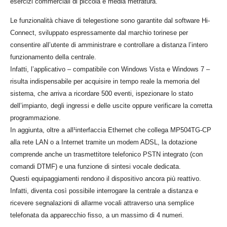
esercizi commerciali di piccola e media metratura.
Le funzionalità chiave di telegestione sono garantite dal software Hi-
Connect, sviluppato espressamente dal marchio torinese per
consentire all’utente di amministrare e controllare a distanza l’intero
funzionamento della centrale.
Infatti, l’applicativo – compatibile con Windows Vista e Windows 7 –
risulta indispensabile per acquisire in tempo reale la memoria del
sistema, che arriva a ricordare 500 eventi, ispezionare lo stato
dell’impianto, degli ingressi e delle uscite oppure verificare la corretta
programmazione.
In aggiunta, oltre a all¹interfaccia Ethernet che collega MP504TG-CP
alla rete LAN o a Internet tramite un modem ADSL, la dotazione
comprende anche un trasmettitore telefonico PSTN integrato (con
comandi DTMF) e una funzione di sintesi vocale dedicata.
Questi equipaggiamenti rendono il dispositivo ancora più reattivo.
Infatti, diventa così possibile interrogare la centrale a distanza e
ricevere segnalazioni di allarme vocali attraverso una semplice
telefonata da apparecchio fisso, a un massimo di 4 numeri.