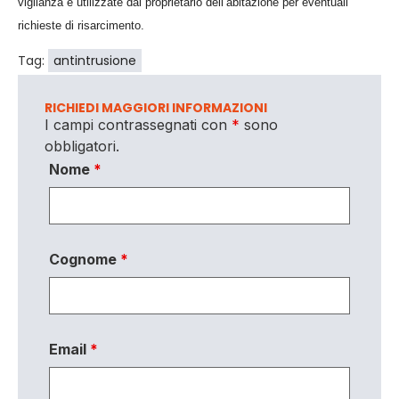
vigilanza e utilizzate dal proprietario dell’abitazione per eventuali
richieste di risarcimento.
Tag:
antintrusione
RICHIEDI MAGGIORI INFORMAZIONI
I campi contrassegnati con
*
sono
obbligatori.
Nome
*
Cognome
*
Email
*