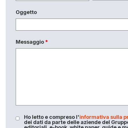
Oggetto
Messaggio
*
Ho letto e compreso l'
informativa sulla p
dei dati da parte delle aziende del Grupp
editoriali, e-book, white paper, guide e m