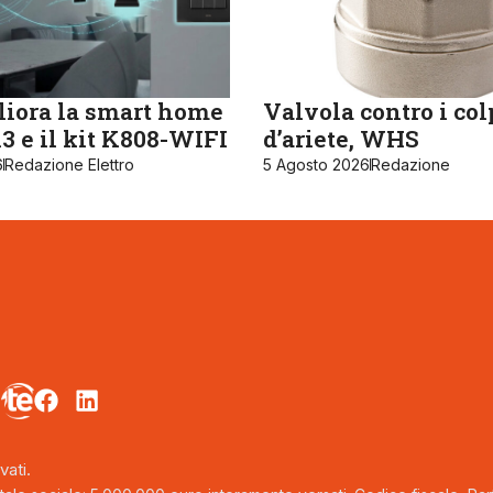
iora la smart home
Valvola contro i col
 e il kit K808-WIFI
d’ariete, WHS
6
Redazione Elettro
5 Agosto 2026
Redazione
vati.