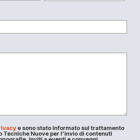
rivacy
e sono stato informato sul trattamento
o Tecniche Nuove per l'invio di contenuti
onografie, inviti a eventi e convegni