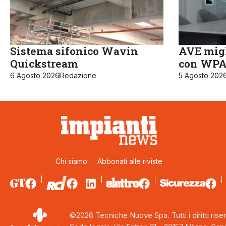
Sistema sifonico Wavin
AVE migl
Quickstream
con WPA3
6 Agosto 2026
Redazione
5 Agosto 202
Chi siamo
Abbonati alle riviste
©2026 Tecniche Nuove Spa. Tutti i diritti riser