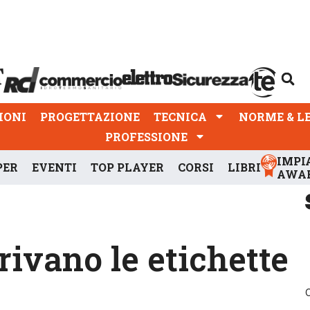
PROGETTAZIONE
TECNICA
NORME & LEGGI
IONI
PROGETTAZIONE
TECNICA
NORME & L
PROFESSIONE
IMPI
PER
EVENTI
TOP PLAYER
CORSI
LIBRI
AWA
rivano le etichette