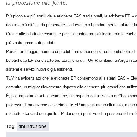
la protezione alla fonte.
Più piccole e più sottili delle etichette EAS tradizionali, le etichette EP – 
ridotte e più difficili da preservare – ad esempio i prodotti per la salute e 
Grazie alle ridotti dimensioni, è possibile integrare più facilmente le etic
più vasta gamma di prodotti.
Perciò, un maggior numero di prodotti arriva nei negozi con le etichette di 
Le etichette EP sono state testate anche da TUV Rheinland, un’organizzazio
sistemi e servizi nuovi o già esistenti.
TUV ha evidenziato che le etichette EP consentono ai sistemi EAS – Electron
garantire un miglior rilevamento rispetto alle etichette più grandi che utili
È, poi, importante sottolineare che, nel rispetto dell’iniziativa di Checkpoint
processo di produzione delle etichette EP impiega meno alluminio, meno ca
etichette standard con quelle EP, dunque, i punti vendita possono ridurre l
Tag:
antintrusione