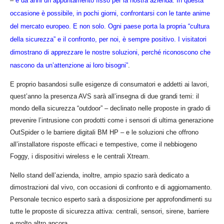
–
è da anni un appuntamento fisso per la nostra azienda. In questa
occasione è possibile, in pochi giorni, confrontarsi con le tante anime
del mercato europeo. E non solo. Ogni paese porta la propria “cultura
della sicurezza” e il confronto, per noi, è sempre positivo. I visitatori
dimostrano di apprezzare le nostre soluzioni, perché riconoscono che
nascono da un’attenzione ai loro bisogni”
.
E proprio basandosi sulle esigenze di consumatori e addetti ai lavori,
quest’anno la presenza AVS sarà all’insegna di due grandi temi: il
mondo della sicurezza “outdoor” – declinato nelle proposte in grado di
prevenire l’intrusione con prodotti come i sensori di ultima generazione
OutSpider o le barriere digitali BM HP – e le soluzioni che offrono
all’installatore risposte efficaci e tempestive, come il nebbiogeno
Foggy, i dispositivi wireless e le centrali Xtream.
Nello stand dell’azienda, inoltre, ampio spazio sarà dedicato a
dimostrazioni dal vivo, con occasioni di confronto e di aggiornamento.
Personale tecnico esperto sarà a disposizione per approfondimenti su
tutte le proposte di sicurezza attiva: centrali, sensori, sirene, barriere
e molto altro ancora.