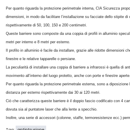
Per quanto riguarda la protezione perimetrale interna, CIA Sicurezza propo
dimensioni, in modo da facilitare l’installazione su facciate dello stipit
rispettivamente di 50, 100, 150 e 200 centimetri.
Queste barriere sono composte da una coppia di profili in alluminio specula
metri per interno e 8 metri per esterno.
Il profilo in alluminio è facile da installare, grazie alle ridotte dimensioni c
finestre e le relative tapparelle o persiane.
La peculiarità di installare una coppia di barriere a infrarossi è quella di a
movimento all’interno del luogo protetto, anche con porte e finestre aperte
Per quanto riguarda la protezione perimetrale esterna, sono a diposizi
distanza per esterno rispettivamente dai 30 ai 120 metri.
Ciò che caratterizza queste barriere è il doppio fascio codificato con 4 cana
dovuta sia al puntatore laser che alla lente a specchio.
Inoltre, una serie di accessori (colonne, staffe, termoresistenze ecc.) perm
Tag:
antintrusione