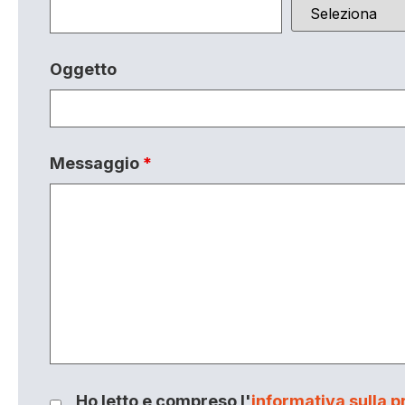
Oggetto
Messaggio
*
Ho letto e compreso l'
informativa sulla p