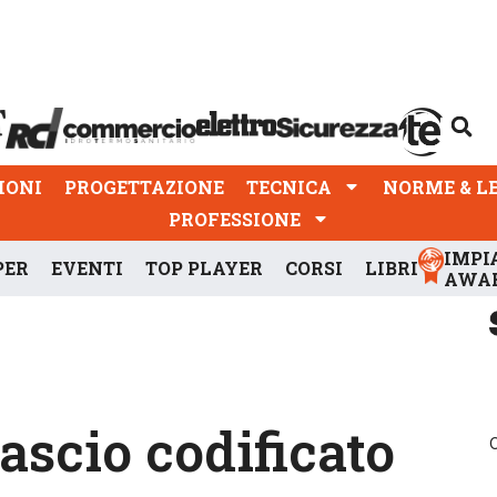
PROGETTAZIONE
TECNICA
NORME & LEGGI
IONI
PROGETTAZIONE
TECNICA
NORME & L
PROFESSIONE
IMPI
PER
EVENTI
TOP PLAYER
CORSI
LIBRI
AWA
ascio codificato