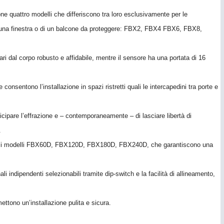
ne quattro modelli che differiscono tra loro esclusivamente per le
e di una finestra o di un balcone da proteggere: FBX2, FBX4 FBX6, FBX8,
ri dal corpo robusto e affidabile, mentre il sensore ha una portata di 16
he consentono l’installazione in spazi ristretti quali le intercapedini tra porte e
nticipare l’effrazione e – contemporaneamente – di lasciare libertà di
.
one li modelli FBX60D, FBX120D, FBX180D, FBX240D, che garantiscono una
li indipendenti selezionabili tramite dip-switch e la facilità di allineamento,
ettono un’installazione pulita e sicura.