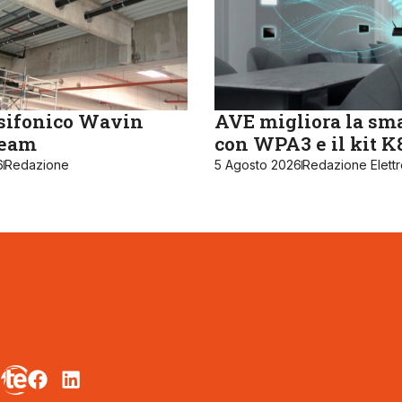
sifonico Wavin
AVE migliora la sm
ream
con WPA3 e il kit 
6
Redazione
5 Agosto 2026
Redazione Elett