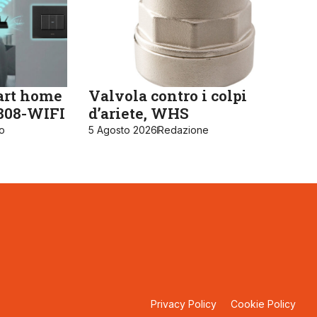
art home
Valvola contro i colpi
K808-WIFI
d’ariete, WHS
ro
5 Agosto 2026
Redazione
Privacy Policy
Cookie Policy