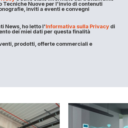
o Tecniche Nuove per l'invio di contenuti
onografie, inviti a eventi e convegni
i News, ho letto l'
Informativa sulla Privacy
di
to dei miei dati per questa finalità
enti, prodotti, offerte commerciali e