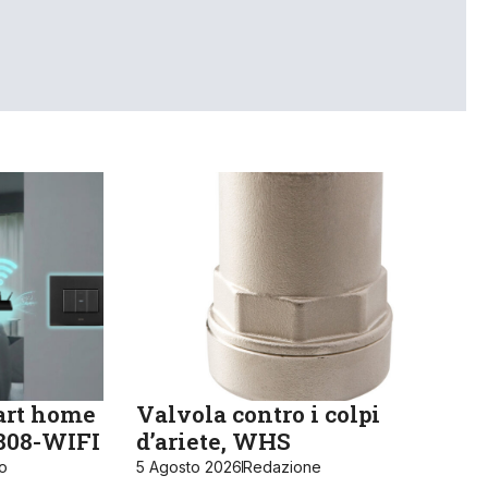
art home
Valvola contro i colpi
K808-WIFI
d’ariete, WHS
ro
5 Agosto 2026
Redazione