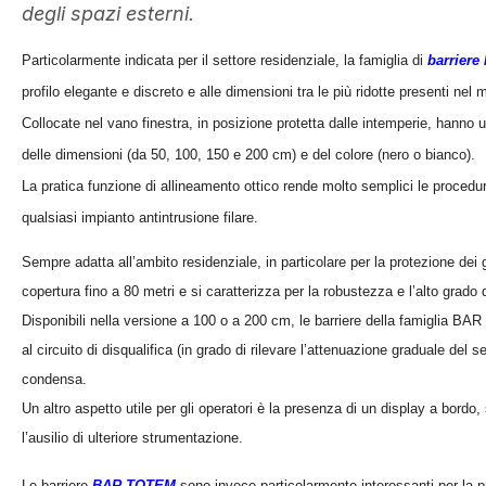
degli spazi esterni.
Particolarmente indicata per il settore residenziale, la famiglia di
barriere
profilo elegante e discreto e alle dimensioni tra le più ridotte presenti nel 
Collocate nel vano finestra, in posizione protetta dalle intemperie, hanno 
delle dimensioni (da 50, 100, 150 e 200 cm) e del colore (nero o bianco).
La pratica funzione di allineamento ottico rende molto semplici le procedur
qualsiasi impianto antintrusione filare.
Sempre adatta all’ambito residenziale, in particolare per la protezione dei gi
copertura fino a 80 metri e si caratterizza per la robustezza e l’alto grado 
Disponibili nella versione a 100 o a 200 cm, le barriere della famiglia BAR 
al circuito di disqualifica (in grado di rilevare l’attenuazione graduale del 
condensa.
Un altro aspetto utile per gli operatori è la presenza di un display a bordo,
l’ausilio di ulteriore strumentazione.
Le barriere
BAR-TOTEM
sono invece particolarmente interessanti per la pr