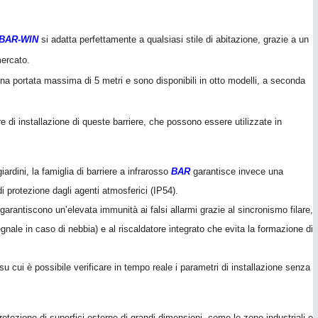
 BAR-WIN
si adatta perfettamente a qualsiasi stile di abitazione, grazie a un
mercato.
una portata massima di 5 metri e sono disponibili in otto modelli, a seconda
e di installazione di queste barriere, che possono essere utilizzate in
ardini, la famiglia di barriere a infrarosso
BAR
garantisce invece una
di protezione dagli agenti atmosferici (IP54).
garantiscono un’elevata immunità ai falsi allarmi grazie al sincronismo filare,
segnale in caso di nebbia) e al riscaldatore integrato che evita la formazione di
 su cui è possibile verificare in tempo reale i parametri di installazione senza
otezione di superfici esterne di grandi dimensioni, come le zone industriali e