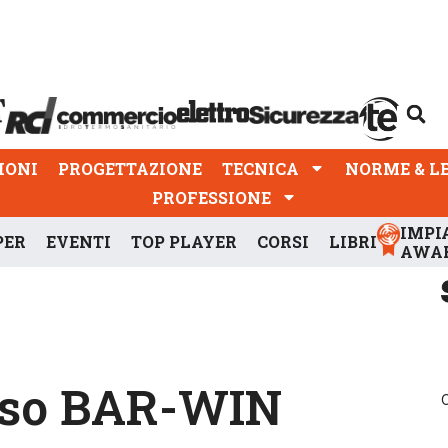
PROGETTAZIONE
TECNICA
NORME & LEGGI
IONI
PROGETTAZIONE
TECNICA
NORME & L
PROFESSIONE
IMPI
PER
EVENTI
TOP PLAYER
CORSI
LIBRI
AWA
osso BAR-WIN