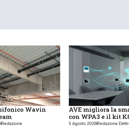
sifonico Wavin
AVE migliora la sm
ream
con WPA3 e il kit 
6
Redazione
5 Agosto 2026
Redazione Elett