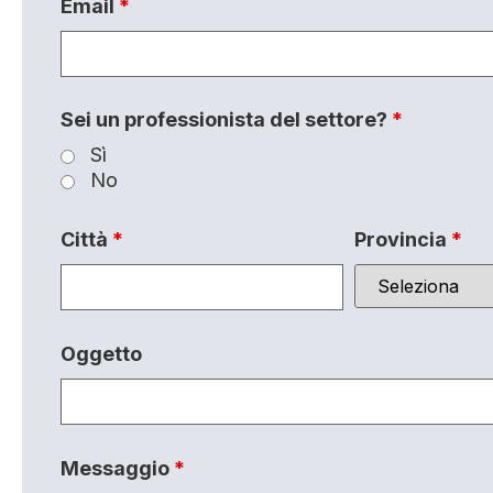
Email
*
Sei un professionista del settore?
*
Sì
No
Città
*
Provincia
*
Oggetto
Messaggio
*