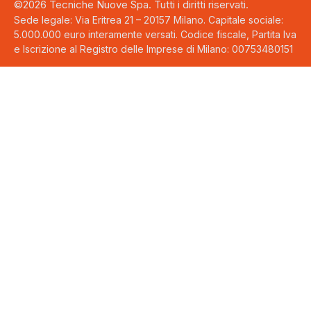
©2026 Tecniche Nuove Spa. Tutti i diritti riservati.
Sede legale: Via Eritrea 21 – 20157 Milano. Capitale sociale:
5.000.000 euro interamente versati. Codice fiscale, Partita Iva
e Iscrizione al Registro delle Imprese di Milano: 00753480151