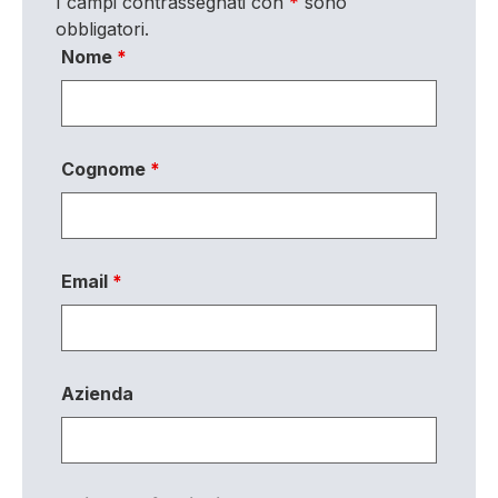
I campi contrassegnati con
*
sono
obbligatori.
Nome
*
Cognome
*
Email
*
Azienda