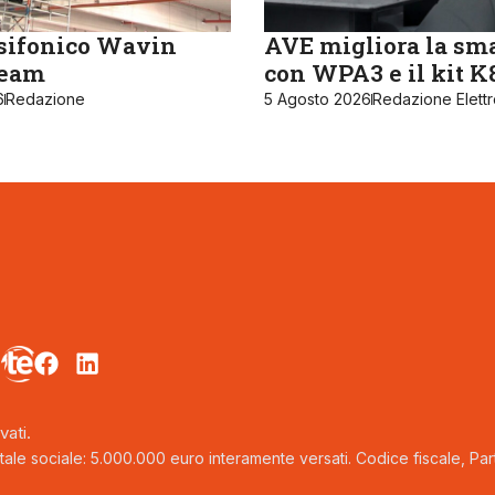
sifonico Wavin
AVE migliora la sm
ream
con WPA3 e il kit 
6
Redazione
5 Agosto 2026
Redazione Elett
vati.
tale sociale: 5.000.000 euro interamente versati. Codice fiscale, Parti