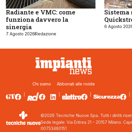
Radiante e VMC: come
Sistema 
funziona davvero la
Quickst
sinergia
6 Agosto 202
7 Agosto 2026
Redazione
Chi siamo
Abbonati alle riviste
©2026 Tecniche Nuove Spa. Tutti i diritti riser
Sede legale: Via Eritrea 21 – 20157 Milano. Capi
00753480151