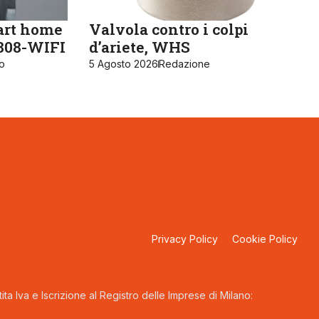
art home
Valvola contro i colpi
K808-WIFI
d’ariete, WHS
ro
5 Agosto 2026
Redazione
Privacy Policy
Cookie Policy
ta Iva e Iscrizione al Registro delle Imprese di Milano: