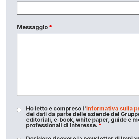
Messaggio
*
Ho letto e compreso l'
informativa sulla p
dei dati da parte delle aziende del Grupp
editoriali, e-book, white paper, guide e m
professionali di interesse.
*
Desidero ricevere la newsletter di Impiant