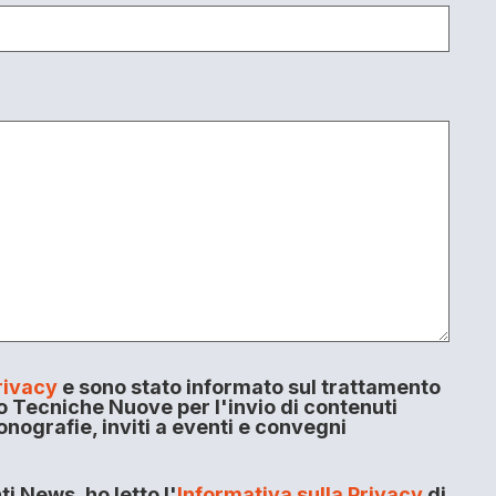
rivacy
e sono stato informato sul trattamento
o Tecniche Nuove per l'invio di contenuti
onografie, inviti a eventi e convegni
i News, ho letto l'
Informativa sulla Privacy
di