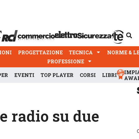
PROGETTAZIONE
TECNICA
NORME & LEGGI
IONI
PROGETTAZIONE
TECNICA
NORME & L
PROFESSIONE
IMPI
PER
EVENTI
TOP PLAYER
CORSI
LIBRI
AWA
 radio su due