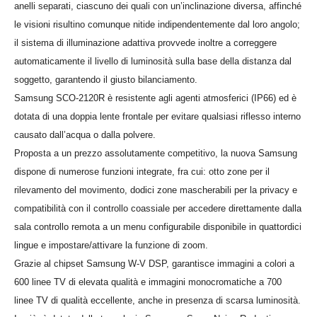
anelli separati, ciascuno dei quali con un’inclinazione diversa, affinché
le visioni risultino comunque nitide indipendentemente dal loro angolo;
il sistema di illuminazione adattiva provvede inoltre a correggere
automaticamente il livello di luminosità sulla base della distanza dal
soggetto, garantendo il giusto bilanciamento.
Samsung SCO-2120R è resistente agli agenti atmosferici (IP66) ed è
dotata di una doppia lente frontale per evitare qualsiasi riflesso interno
causato dall’acqua o dalla polvere.
Proposta a un prezzo assolutamente competitivo, la nuova Samsung
dispone di numerose funzioni integrate, fra cui: otto zone per il
rilevamento del movimento, dodici zone mascherabili per la privacy e
compatibilità con il controllo coassiale per accedere direttamente dalla
sala controllo remota a un menu configurabile disponibile in quattordici
lingue e impostare/attivare la funzione di zoom.
Grazie al chipset Samsung W-V DSP, garantisce immagini a colori a
600 linee TV di elevata qualità e immagini monocromatiche a 700
linee TV di qualità eccellente, anche in presenza di scarsa luminosità.