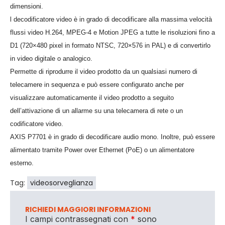
dimensioni.
l decodificatore video è in grado di decodificare alla massima velocità
flussi video H.264, MPEG-4 e Motion JPEG a tutte le risoluzioni fino a
D1 (720×480 pixel in formato NTSC, 720×576 in PAL) e di convertirlo
in video digitale o analogico.
Permette di riprodurre il video prodotto da un qualsiasi numero di
telecamere in sequenza e può essere configurato anche per
visualizzare automaticamente il video prodotto a seguito
dell’attivazione di un allarme su una telecamera di rete o un
codificatore video.
AXIS P7701 è in grado di decodificare audio mono. Inoltre, può essere
alimentato tramite Power over Ethernet (PoE) o un alimentatore
esterno.
Tag:
videosorveglianza
RICHIEDI MAGGIORI INFORMAZIONI
I campi contrassegnati con
*
sono