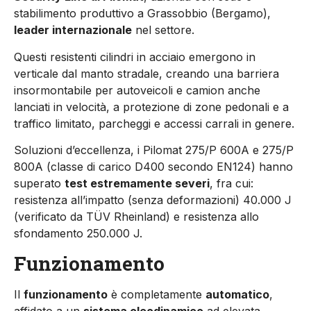
stabilimento produttivo a Grassobbio (Bergamo),
leader internazionale
nel settore.
Questi resistenti cilindri in acciaio emergono in
verticale dal manto stradale, creando una barriera
insormontabile per autoveicoli e camion anche
lanciati in velocità, a protezione di zone pedonali e a
traffico limitato, parcheggi e accessi carrali in genere.
Soluzioni d’eccellenza, i Pilomat 275/P 600A e 275/P
800A (classe di carico D400 secondo EN124) hanno
superato
test estremamente severi
, fra cui:
resistenza all’impatto (senza deformazioni) 40.000 J
(verificato da TÜV Rheinland) e resistenza allo
sfondamento 250.000 J.
Funzionamento
Il
funzionamento
è completamente
automatico
,
affidato a un
sistema oleodinamico
ad elevata