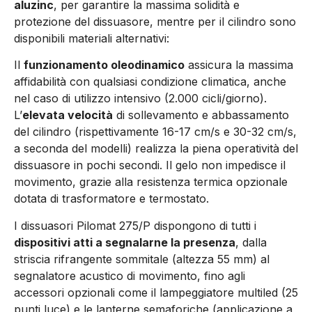
aluzinc
, per garantire la massima solidità e
protezione del dissuasore, mentre per il cilindro sono
disponibili materiali alternativi:
Il
funzionamento oleodinamico
assicura la massima
affidabilità con qualsiasi condizione climatica, anche
nel caso di utilizzo intensivo (2.000 cicli/giorno).
L’
elevata velocità
di sollevamento e abbassamento
del cilindro (rispettivamente 16-17 cm/s e 30-32 cm/s,
a seconda del modelli) realizza la piena operatività del
dissuasore in pochi secondi. Il gelo non impedisce il
movimento, grazie alla resistenza termica opzionale
dotata di trasformatore e termostato.
I dissuasori Pilomat 275/P dispongono di tutti i
dispositivi atti a segnalarne la presenza
, dalla
striscia rifrangente sommitale (altezza 55 mm) al
segnalatore acustico di movimento, fino agli
accessori opzionali come il lampeggiatore multiled (25
punti luce) e le lanterne semaforiche (applicazione a