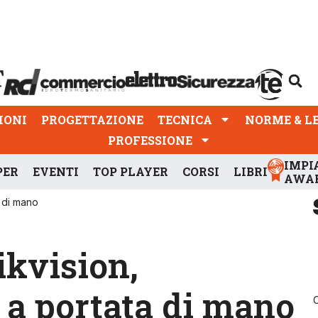
PROGETTAZIONE
TECNICA
NORME & LEGGI
IONI
PROGETTAZIONE
TECNICA
NORME & L
PROFESSIONE
IMPI
PER
EVENTI
TOP PLAYER
CORSI
LIBRI
AWA
 di mano
kvision,
 a portata di mano