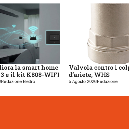
iora la smart home
Valvola contro i col
 e il kit K808-WIFI
d’ariete, WHS
6
Redazione Elettro
5 Agosto 2026
Redazione