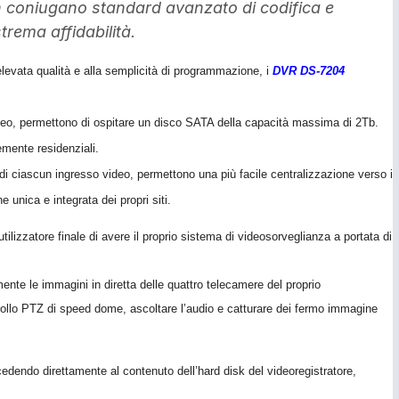
on coniugano standard avanzato di codifica e
trema affidabilità.
i elevata qualità e alla semplicità di programmazione, i
DVR DS-7204
video, permettono di ospitare un disco SATA della capacità massima di 2Tb.
emente residenziali.
” di ciascun ingresso video, permettono una più facile centralizzazione verso i
unica e integrata dei propri siti.
tilizzatore finale di avere il proprio sistema di videosorveglianza a portata di
ente le immagini in diretta delle quattro telecamere del proprio
ontrollo PTZ di speed dome, ascoltare l’audio e catturare dei fermo immagine
dendo direttamente al contenuto dell’hard disk del videoregistratore,