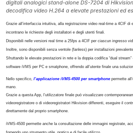
digitali analogici stand-alone DS-7204 di Hikvisi
decodifica video H.264 a elevate prestazioni ed es
Grazie all’interfaccia intuitiva, alla registrazione video real-time a 4CIF d
incontrano le richieste degli installatori e degli utenti finali.
Disponibili nelle versioni real time a 25fps a 4CIF per ciascun ingresso 
Inoltre, sono disponibili senza ventole (fanless) per installazioni prevalent
Sfruttando le elevate prestazioni in rete e la doppia codifica “dual stream
software iVMS per PC e smatphone, offrendo all’utente finale una soluzione 
Nello specifico,
l’applicazione iVMS-4500 per smartphone
permette all’u
mano.
Grazie a questa App, l’utilizzatore finale può visualizzare contemporaneam
videoregistratore o di videoregistratori Hikvision differenti, eseguire il c
direttamente dal proprio smartphone.
iVMS-4500 permette anche la consultazione delle immagini registrate, acce
fornendo uno strumento utile, pratico e di facile utilizzo.