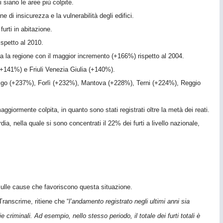
siano le aree più colpite.
di insicurezza e la vulnerabilità degli edifici.
furti in abitazione.
spetto al 2010.
a la regione con il maggior incremento (+166%) rispetto al 2004.
(+141%) e Friuli Venezia Giulia (+140%).
Rovigo (+237%), Forlì (+232%), Mantova (+228%), Terni (+224%), Reggio
ggiormente colpita, in quanto sono stati registrati oltre la metà dei reati.
ia, nella quale si sono concentrati il 22% dei furti a livello nazionale,
i sulle cause che favoriscono questa situazione.
Transcrime, ritiene che “
l’andamento registrato negli ultimi anni sia
criminali. Ad esempio, nello stesso periodo, il totale dei furti totali è