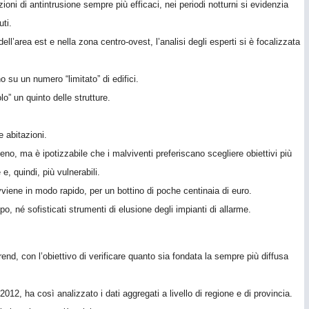
ioni di antintrusione sempre più efficaci, nei periodi notturni si evidenzia
uti.
l’area est e nella zona centro-ovest, l’analisi degli esperti si è focalizzata
o su un numero “limitato” di edifici.
lo” un quinto delle strutture.
e abitazioni.
meno, ma è ipotizzabile che i malviventi preferiscano scegliere obiettivi più
 e, quindi, più vulnerabili.
vviene in modo rapido, per un bottino di poche centinaia di euro.
o, né sofisticati strumenti di elusione degli impianti di allarme.
trend, con l’obiettivo di verificare quanto sia fondata la sempre più diffusa
012, ha così analizzato i dati aggregati a livello di regione e di provincia.