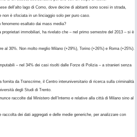
ese dell’alto lago di Como, dove decine di abitanti sono scesi in strada,
e non è sfociata in un linciaggio solo per puro caso.
 un fenomeno esaltato dai mass media?
roprietari immobiliari, ha rivelato che – nel primo semestre del 2013 – si è
iore al 30%. Non molto meglio Milano (+29%), Torino (+26%) e Roma (+25%).
mputabili – nel 34% dei casi risolti dalle Forze di Polizia – a stranieri senza
 fornita da Transcrime, il Centro interuniversitario di ricerca sulla criminalità
iversità degli Studi di Trento.
nunce raccolte dal Ministero dell’Interno e relative alla città di Milano sino al
e raccolta dei dati aggregati e delle medie generiche, per analizzare con