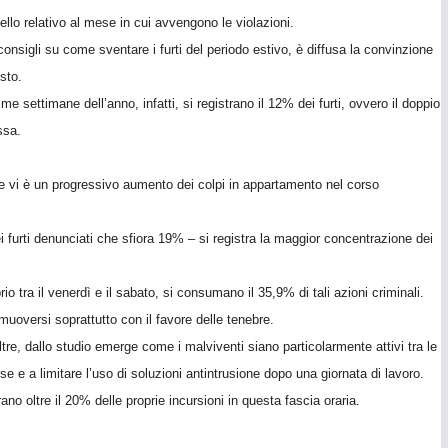
llo relativo al mese in cui avvengono le violazioni.
ti consigli su come sventare i furti del periodo estivo, è diffusa la convinzione
sto.
time settimane dell’anno, infatti, si registrano il 12% dei furti, ovvero il doppio
ssa.
ntre vi è un progressivo aumento dei colpi in appartamento nel corso
dei furti denunciati che sfiora 19% – si registra la maggior concentrazione dei
o tra il venerdì e il sabato, si consumano il 35,9% di tali azioni criminali.
uoversi soprattutto con il favore delle tenebre.
noltre, dallo studio emerge come i malviventi siano particolarmente attivi tra le
se e a limitare l’uso di soluzioni antintrusione dopo una giornata di lavoro.
no oltre il 20% delle proprie incursioni in questa fascia oraria.