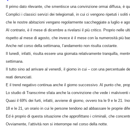
Il primo dato rilevante, che smentisce una convinzione ormai diffusa, è que
Complici i classici servizi dei telegiornali, in cui ci vengono ripetuti i soli
che le nostre abitazioni vengano regolarmente saccheggiate a luglio e ago
Al contrario, è il mese di dicembre a rivelarsi il più critico. Proprio nelle ul
rispetto al mese di agosto, che invece è il mese con la numerosità più ba
Anche nel corso della settimana, l’andamento non risulta costante.
Il lunedì, infatti, risulta essere una giornata relativamente tranquilla, me
settimana.
Il tutto sino ad arrivare al venerdì, il giorno in cui – con una percentuale 
reati denunciati.
E il trend negativo continua anche il giorno successivo. Al punto che, propri
Lo studio di Transcrime sfata anche la convinzione che vede i malviventi m
Quasi il 69% dei furti, infatti, avviene di giorno, ovvero tra le 9 e le 21. I
18 e le 21, un orario in cui le persone tendono ad abbassare le proprie dife
Ed è proprio di questa situazione che approfittano i criminali, che concentra
Ovviamente, l’attività non si interrompe nel corso della notte.