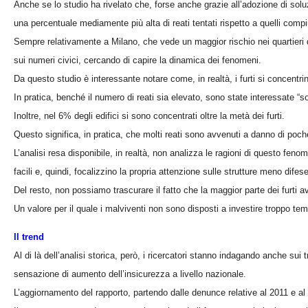
Anche se lo studio ha rivelato che, forse anche grazie all’adozione di soluz
una percentuale mediamente più alta di reati tentati rispetto a quelli compi
Sempre relativamente a Milano, che vede un maggior rischio nei quartieri del
sui numeri civici, cercando di capire la dinamica dei fenomeni.
Da questo studio è interessante notare come, in realtà, i furti si concentrin
In pratica, benché il numero di reati sia elevato, sono state interessate “so
Inoltre, nel 6% degli edifici si sono concentrati oltre la metà dei furti.
Questo significa, in pratica, che molti reati sono avvenuti a danno di poch
L’analisi resa disponibile, in realtà, non analizza le ragioni di questo feno
facili e, quindi, focalizzino la propria attenzione sulle strutture meno difese
Del resto, non possiamo trascurare il fatto che la maggior parte dei furti a
Un valore per il quale i malviventi non sono disposti a investire troppo temp
Il trend
Al di là dell’analisi storica, però, i ricercatori stanno indagando anche sui 
sensazione di aumento dell’insicurezza a livello nazionale.
L’aggiornamento del rapporto, partendo dalle denunce relative al 2011 e al 2