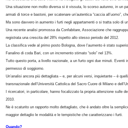
Una situazione non molto diversa si è vissuta, lo scorso autunno, in un pa
armati di torce e bastoni, per scatenare un’autentica “caccia all’uomo”, ch
Ma sono davvero in aumento i furti negli appartamenti o si tratta solo di
Una recente analisi promossa da Confabitare, Associazione che raggruppa p
registrata una crescita del 28% rispetto allo stesso periodo del 2012.
La classifica vede al primo posto Bologna, dove l’aumento è stato super
Fanalino di coda Bari, con un incremento stimato “solo” nel 13%.
Tutto questo porta, a livello nazionale, a un furto ogni due minuti. Eventi i
permesso di soggiorno.
Un’analisi ancora più dettagliata – e, per alcuni versi, inquietante – è quella
transnazionale dell’Università Cattolica del Sacro Cuore di Milano e dell’Un
I ricercatori, in particolare, hanno focalizzato la propria attenzione sulle de
2010.
Ne è scaturito un rapporto molto dettagliato, che è andato oltre la semplic
maggior dettaglio le modalità e le tempistiche che caratterizzano i furti.
Quando?