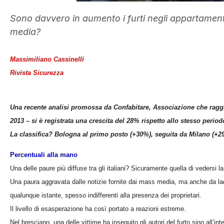
Sono davvero in aumento i furti negli appartament
media?
Massimiliano Cassinelli
Rivista Sicurezza
Una recente analisi promossa da Confabitare, Associazione che raggr
2013 – si è registrata una crescita del 28% rispetto allo stesso period
La classifica? Bologna al primo posto (+30%), seguita da Milano (+
Percentuali alla mano
Una delle paure più diffuse tra gli italiani? Sicuramente quella di vedersi l
Una paura aggravata dalle notizie fornite dai mass media, ma anche da ladri
qualunque istante, spesso indifferenti alla presenza dei proprietari.
Il livello di esasperazione ha così portato a reazioni estreme.
Nel bresciano, una delle vittime ha inseguito gli autori del furto sino all’i