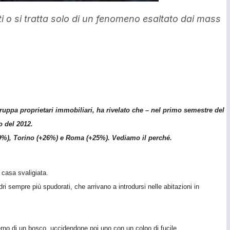
i o si tratta solo di un fenomeno esaltato dai mass
uppa proprietari immobiliari, ha rivelato che – nel primo semestre del
o del 2012.
29%), Torino (+26%) e Roma (+25%). Vediamo il perché.
a casa svaligiata.
 sempre più spudorati, che arrivano a introdursi nelle abitazioni in
nterno di un bosco, uccidendone poi uno con un colpo di fucile.