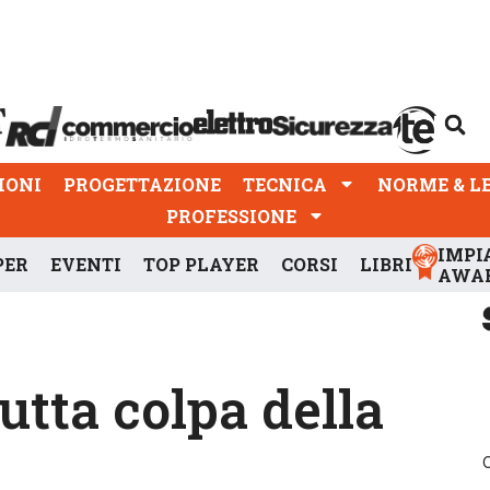
PROGETTAZIONE
TECNICA
NORME & LEGGI
IONI
PROGETTAZIONE
TECNICA
NORME & L
PROFESSIONE
IMPI
PER
EVENTI
TOP PLAYER
CORSI
LIBRI
AWA
utta colpa della