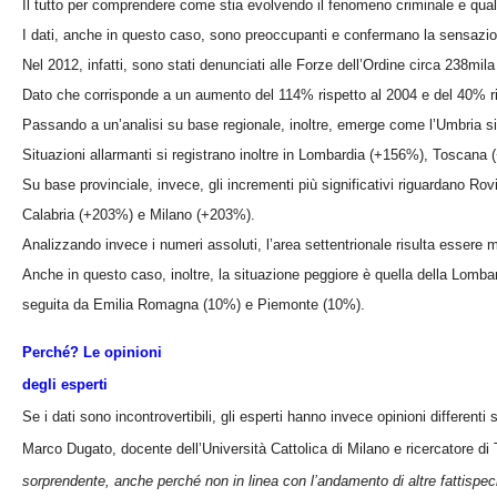
Il tutto per comprendere come stia evolvendo il fenomeno criminale e quali 
I dati, anche in questo caso, sono preoccupanti e confermano la sensazione 
Nel 2012, infatti, sono stati denunciati alle Forze dell’Ordine circa 238mila 
Dato che corrisponde a un aumento del 114% rispetto al 2004 e del 40% ri
Passando a un’analisi su base regionale, inoltre, emerge come l’Umbria si
Situazioni allarmanti si registrano inoltre in Lombardia (+156%), Toscana 
Su base provinciale, invece, gli incrementi più significativi riguardano 
Calabria (+203%) e Milano (+203%).
Analizzando invece i numeri assoluti, l’area settentrionale risulta essere ma
Anche in questo caso, inoltre, la situazione peggiore è quella della Lombard
seguita da Emilia Romagna (10%) e Piemonte (10%).
Perché? Le opinioni
degli esperti
Se i dati sono incontrovertibili, gli esperti hanno invece opinioni different
Marco Dugato, docente dell’Università Cattolica di Milano e ricercatore di 
sorprendente, anche perché non in linea con l’andamento di altre fattispecie 