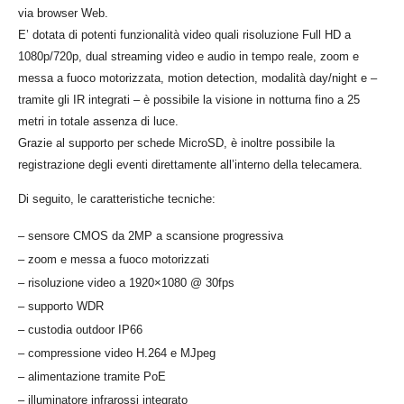
via browser Web.
E’ dotata di potenti funzionalità video quali risoluzione Full HD a
1080p/720p, dual streaming video e audio in tempo reale, zoom e
messa a fuoco motorizzata, motion detection, modalità day/night e –
tramite gli IR integrati – è possibile la visione in notturna fino a 25
metri in totale assenza di luce.
Grazie al supporto per schede MicroSD, è inoltre possibile la
registrazione degli eventi direttamente all’interno della telecamera.
Di seguito, le caratteristiche tecniche:
– sensore CMOS da 2MP a scansione progressiva
– zoom e messa a fuoco motorizzati
– risoluzione video a 1920×1080 @ 30fps
– supporto WDR
– custodia outdoor IP66
– compressione video H.264 e MJpeg
– alimentazione tramite PoE
– illuminatore infrarossi integrato