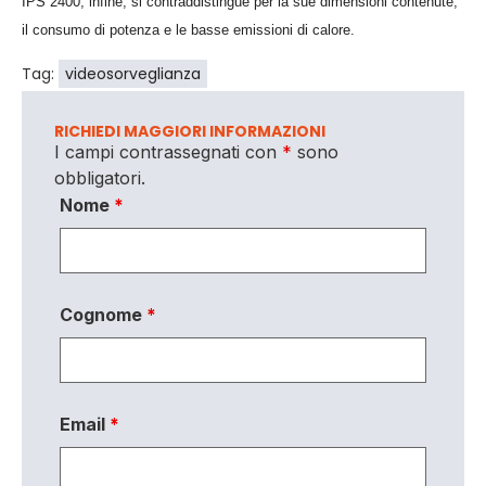
IPS 2400, infine, si contraddistingue per la sue dimensioni contenute,
il consumo di potenza e le basse emissioni di calore.
Tag:
videosorveglianza
RICHIEDI MAGGIORI INFORMAZIONI
I campi contrassegnati con
*
sono
obbligatori.
Nome
*
Cognome
*
Email
*