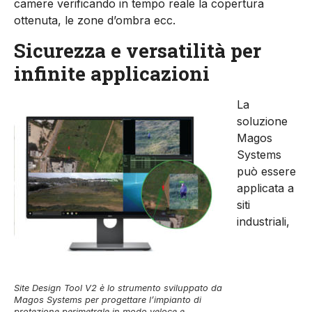
camere verificando in tempo reale la copertura
ottenuta, le zone d’ombra ecc.
Sicurezza e versatilità per
infinite applicazioni
La
soluzione
Magos
Systems
può essere
applicata a
siti
industriali,
Site Design Tool V2 è lo strumento sviluppato da
Magos Systems per progettare l’impianto di
protezione perimetrale in modo veloce e