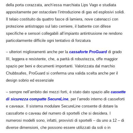
della porta corazzata, anch’essa marchiata Lips Vago e studiata
appositamente per ostacolare l’introduzione di gas ed esplosivi solidi.
Il telaio costituito da quattro fasce di lamiera, nove catenacci con
protezione antistrappo sul lato cerniere, il battente con difese
specifiche e sensori collegabili all’impianto antintrusione ne rendono
particolarmente difficile ogni tentativo di forzatura
– ulteriori miglioramenti anche per la
cassaforte ProGuard
di grado
III, leggera e resistente, che, a parità di robustezza, offe maggior
spazio per beni e documenti importanti. Valorizzata dal marchio
Chubbsafes, ProGuard si conferma una valida scelta anche per il
design sobrio ed essenziale
– sempre nell’ambito dei mezzi forti, è stato dato spazio alle
cassette
di sicurezza compatte SecureLine
, per l’arredo interno di casseforti
e caveaux. Il sistema modulare SecureLine consente di dotare la
cassaforte o caveau del numero di sportelli che si desidera. I
numerosi modelli sono, infatti, provvisti di sportelli – da uno a 12 – di
diverse dimensioni, che possono essere utilizzati da soli o in