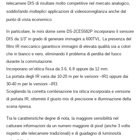
telecamere DIS di risultare molto competitive nel mercato analogico,
soddisfando molteplici applicazioni di videosorveglianza anche dal
punto di vista economico.
In particolare, le mini dome serie DS-2CE5582P incorporano il sensore
DIS da 1/3” in grado di generare immagini a 600TVL. La presenza del
filtro IR meccanico garantisce immagini di elevata qualità sia a colori
che in bianco e nero, eliminando il problema di perdita del fuoco
durante la commutazione.
Incorporano un’ottica fissa da 3.6, 6.8 oppure da 12 mm.
La portata degli IR varia dai 10-20 m per le versioni –IR1 oppure dai
30-40 m per le versioni –IR3.
Scegliendo la corretta combinazione tra ottica incorporata e versione
di portata IR, otterrete il giusto mix di precisione e illuminazione della
scena ripresa.
Tra le caratteristiche degne di nota, la maggiore sensibilità nel
catturare informazioni da un numero maggiore di pixel (anche 3 volte
rispetto alle telecamere tradizionali) e di guadagno di luminosità