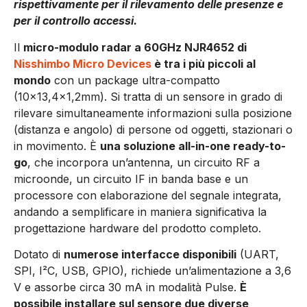
rispettivamente per il rilevamento delle presenze e
per il controllo accessi.
Il
micro-modulo radar a 60GHz NJR4652 di
Nisshimbo Micro Devices
è tra i più piccoli al
mondo
con un package ultra-compatto
(10×13,4×1,2mm). Si tratta di un sensore in grado di
rilevare simultaneamente informazioni sulla posizione
(distanza e angolo) di persone od oggetti, stazionari o
in movimento. È
una soluzione all-in-one ready-to-
go
, che incorpora un’antenna, un circuito RF a
microonde, un circuito IF in banda base e un
processore con elaborazione del segnale integrata,
andando a semplificare in maniera significativa la
progettazione hardware del prodotto completo.
Dotato di
numerose interfacce disponibili
(UART,
SPI, I²C, USB, GPIO), richiede un’alimentazione a 3,6
V e assorbe circa 30 mA in modalità Pulse.
È
possibile installare sul sensore due diverse