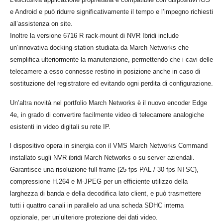
e Android e può ridurre significativamente il tempo e l’impegno richiesti
all’assistenza on site.
Inoltre la versione 6716 R rack-mount di NVR Ibridi include
un’innovativa docking-station studiata da March Networks che
semplifica ulteriormente la manutenzione, permettendo che i cavi delle
telecamere a esso connesse restino in posizione anche in caso di
sostituzione del registratore ed evitando ogni perdita di configurazione.
Un’altra novità nel portfolio March Networks è il nuovo encoder Edge
4e, in grado di convertire facilmente video di telecamere analogiche
esistenti in video digitali su rete IP.
l dispositivo opera in sinergia con il VMS March Networks Command
installato sugli NVR ibridi March Networks o su server aziendali.
Garantisce una risoluzione full frame (25 fps PAL / 30 fps NTSC),
compressione H.264 e M-JPEG per un efficiente utilizzo della
larghezza di banda e della decodifica lato client, e può trasmettere
tutti i quattro canali in parallelo ad una scheda SDHC interna
opzionale, per un’ulteriore protezione dei dati video.