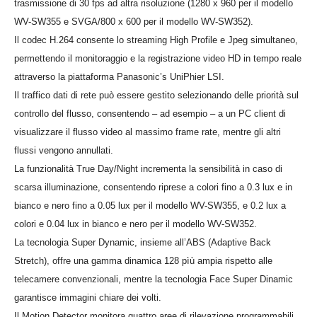
trasmissione di 30 fps ad altra risoluzione (1280 x 960 per il modello
WV-SW355 e SVGA/800 x 600 per il modello WV-SW352).
Il codec H.264 consente lo streaming High Profile e Jpeg simultaneo,
permettendo il monitoraggio e la registrazione video HD in tempo reale
attraverso la piattaforma Panasonic’s UniPhier LSI.
Il traffico dati di rete può essere gestito selezionando delle priorità sul
controllo del flusso, consentendo – ad esempio – a un PC client di
visualizzare il flusso video al massimo frame rate, mentre gli altri
flussi vengono annullati.
La funzionalità True Day/Night incrementa la sensibilità in caso di
scarsa illuminazione, consentendo riprese a colori fino a 0.3 lux e in
bianco e nero fino a 0.05 lux per il modello WV-SW355, e 0.2 lux a
colori e 0.04 lux in bianco e nero per il modello WV-SW352.
La tecnologia Super Dynamic, insieme all’ABS (Adaptive Back
Stretch), offre una gamma dinamica 128 pìù ampia rispetto alle
telecamere convenzionali, mentre la tecnologia Face Super Dinamic
garantisce immagini chiare dei volti.
Il Motion Detector monitora quattro aree di rilevazione programmabili,