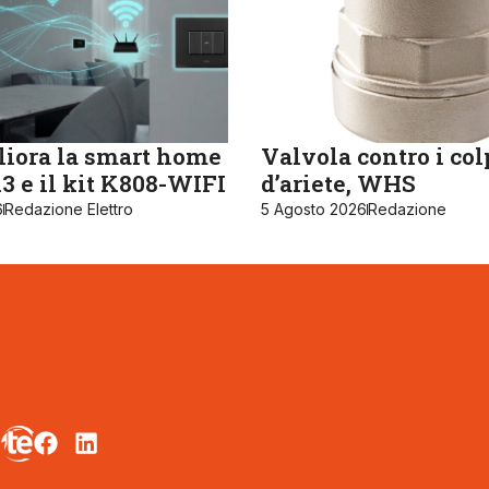
iora la smart home
Valvola contro i col
 e il kit K808-WIFI
d’ariete, WHS
6
Redazione Elettro
5 Agosto 2026
Redazione