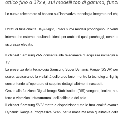
ottico fino a 37x e, sui modelli top di gamma, funz
Le nuove telecamere si basano sull’innovativa tecnologia integrata nei c
Dotati di funzionalità Day&Night, i dieci nuovi modelli propongono un ventag
interno che esterno, risultando ideali per ambienti quali parcheggi, centri 
sicurezza elevata.
Il chipset Samsung W-V consente alla telecamera di acquisire immagini a c
TV.
La presenza della tecnologia Samsung Super Dynamic Range (SSDR) per 
scure, assicurando la visibilità delle aree buie, mentre la tecnologia Highl
consentendo all’operatore di scoprire dettagli altrimenti nascosti.
Grazie alla funzione Digital Image Stabilisation (DIS) vengono, inoltre, neut
forte o vibrazioni infrastrutturali dell’edificio o del palo.
Il chipset Samsung SV-V mette a disposizione tutte le funzionalità avanza
Dynamic Range e Progressive Scan, per la massima resa qualitativa delle