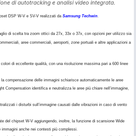
ione di autotracking e analisi video integrata.
hipset DSP W-V e SV-V realizzati da
Samsung Techwi
n
.
lio di scelta tra zoom ottici da 27x, 33x o 37x, con opzioni per utilizzo sia
commerciali, aree commerciali, aeroporti, zone portuali e altre applicazioni a
olori di eccellente qualità, con una risoluzione massima pari a 600 linee
la compensazione delle immagini schiarisce automaticamente le aree
ight Compensation identifica e neutralizza le aree più chiare nell’immagine,
ralizzati i disturbi sull’immagine causati dalle vibrazioni in caso di vento
te del chipset W-V aggiungendo, inoltre, la funzione di scansione Wide
 immagini anche nei contesti più complessi.