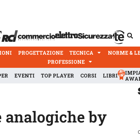
PROGETTAZIONE
TECNICA
NORME & LEGGI
IONI
PROGETTAZIONE
TECNICA
NORME & L
PROFESSIONE
IMPI
PER
EVENTI
TOP PLAYER
CORSI
LIBRI
AWA
 analogiche by