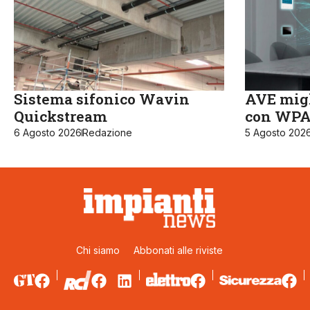
Sistema sifonico Wavin
AVE migl
Quickstream
con WPA3
6 Agosto 2026
Redazione
5 Agosto 202
Chi siamo
Abbonati alle riviste