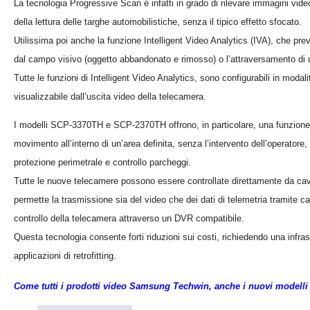
La tecnologia Progressive Scan è infatti in grado di rilevare immagini vid
della lettura delle targhe automobilistiche, senza il tipico effetto sfocato.
Utilissima poi anche la funzione Intelligent Video Analytics (IVA), che p
dal campo visivo (oggetto abbandonato e rimosso) o l’attraversamento di u
Tutte le funzioni di Intelligent Video Analytics, sono configurabili in mod
visualizzabile dall’uscita video della telecamera.
I modelli SCP-3370TH e SCP-2370TH offrono, in particolare, una funzione d
movimento all’interno di un’area definita, senza l’intervento dell’operator
protezione perimetrale e controllo parcheggi.
Tutte le nuove telecamere possono essere controllate direttamente da cavo c
permette la trasmissione sia del video che dei dati di telemetria tramite c
controllo della telecamera attraverso un DVR compatibile.
Questa tecnologia consente forti riduzioni sui costi, richiedendo una infras
applicazioni di retrofitting.
Come tutti i prodotti video Samsung Techwin, anche i nuovi modelli 