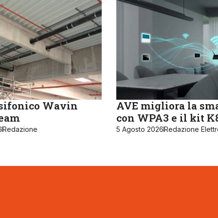
sifonico Wavin
AVE migliora la sm
ream
con WPA3 e il kit 
6
Redazione
5 Agosto 2026
Redazione Elett