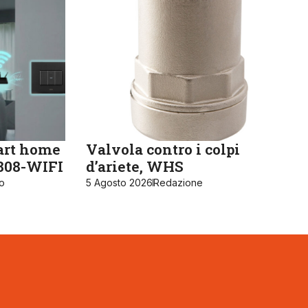
art home
Valvola contro i colpi
K808-WIFI
d’ariete, WHS
ro
5 Agosto 2026
Redazione