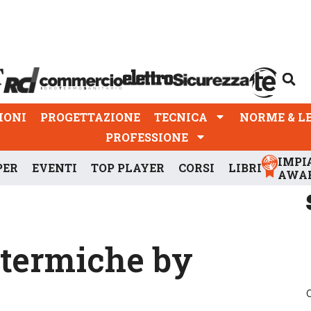
PROGETTAZIONE
TECNICA
NORME & LEGGI
IONI
PROGETTAZIONE
TECNICA
NORME & L
PROFESSIONE
IMPI
PER
EVENTI
TOP PLAYER
CORSI
LIBRI
AWA
 termiche by