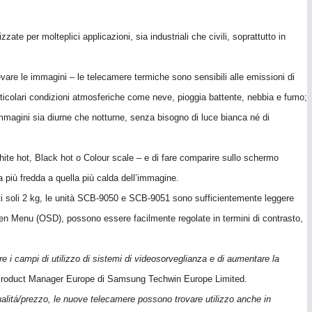
te per molteplici applicazioni, sia industriali che civili, soprattutto in
levare le immagini – le telecamere termiche sono sensibili alle emissioni di
ticolari condizioni atmosferiche come neve, pioggia battente, nebbia e fumo;
immagini sia diurne che notturne, senza bisogno di luce bianca né di
hite hot, Black hot o Colour scale – e di fare comparire sullo schermo
a più fredda a quella più calda dell’immagine.
nti soli 2 kg, le unità SCB-9050 e SCB-9051 sono sufficientemente leggere
Screen Menu (OSD), possono essere facilmente regolate in termini di contrasto,
 i campi di utilizzo di sistemi di videosorveglianza e di aumentare la
 Product Manager Europe di Samsung Techwin Europe Limited.
 qualitá/prezzo, le nuove telecamere possono trovare utilizzo anche in