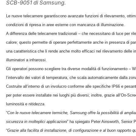
SCB-9051 di Samsung.
Le nuove telecamere garantiscono avanzate funzioni di rilevamento, ottimizza
condizioni di ripresa in aree esterne con mancanza di illuminazione.
A differenza delle telecamere tradizionali – che necessitano di luce per ri
calore; questo permette di operare perfettamente anche in presenza di par
una caratteristica che li rende anche molto efficaci nel rilevamento delle 
illuminatori a infrarossi.
Gli operatori possono scegliere tra diverse modalità di funzionamento – W
l’intervallo dei valori di temperatura, che scala automaticamente dalla zon
Costruite all’interno di un involucro conforme alle specifiche IP66 e pesa
per poter essere installate nei luoghi più diversi; inoltre, grazie all’On-
luminosità e nitidezza
“
Con le nuove telecamere termiche, Samsung offre la possibilitá di ampliare
sicurezza in molteplici applicazioni
” ha spiegato Peter Ainsworth, Senior
“
Grazie alla facilita di installazione, di configurazione e al buon rapporto