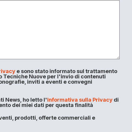
rivacy
e sono stato informato sul trattamento
o Tecniche Nuove per l'invio di contenuti
onografie, inviti a eventi e convegni
i News, ho letto l'
Informativa sulla Privacy
di
to dei miei dati per questa finalità
enti, prodotti, offerte commerciali e