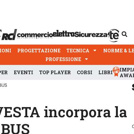
PROGETTAZIONE
TECNICA
NORME & LEGGI
IONI
PROGETTAZIONE
TECNICA
NORME & L
PROFESSIONE
IMPI
PER
EVENTI
TOP PLAYER
CORSI
LIBRI
AWA
 BUS
 VESTA incorpora la
 BUS