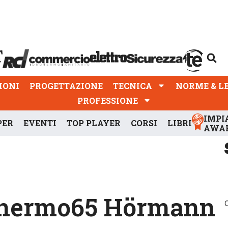
PROGETTAZIONE
TECNICA
NORME & LEGGI
IONI
PROGETTAZIONE
TECNICA
NORME & L
PROFESSIONE
IMPI
PER
EVENTI
TOP PLAYER
CORSI
LIBRI
AWA
 Thermo65 Hörmann