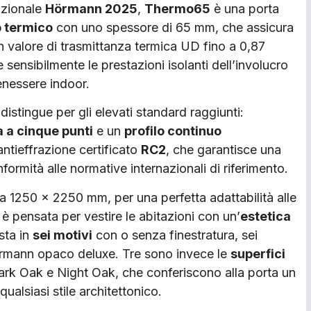
ozionale
Hörmann 2025
,
Thermo65
è una porta
o termico
con uno spessore di 65 mm, che assicura
 valore di trasmittanza termica UD fino a 0,87
sensibilmente le prestazioni isolanti dell’involucro
enessere indoor.
 distingue per gli elevati standard raggiunti:
 a cinque punti
e un
profilo continuo
ntieffrazione certificato
RC2
, che garantisce una
nformità alle normative internazionali di riferimento.
no a 1250 x 2250 mm, per una perfetta adattabilità alle
è pensata per vestire le abitazioni con un’
estetica
sta in
sei motivi
con o senza finestratura, sei
 Hörmann opaco deluxe. Tre sono invece le
superfici
ark Oak e Night Oak, che conferiscono alla porta un
ualsiasi stile architettonico.