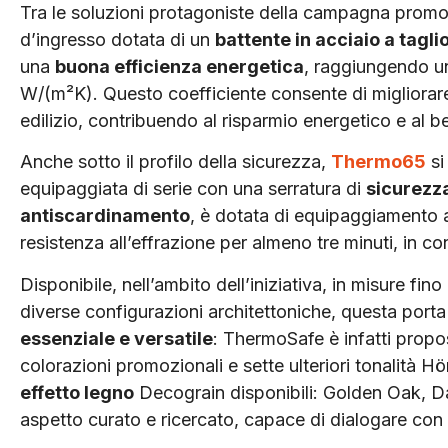
Tra le soluzioni protagoniste della campagna prom
d’ingresso dotata di un
battente in acciaio a tagli
una
buona efficienza energetica
, raggiungendo un
W/(m²K). Questo coefficiente consente di migliorare 
edilizio, contribuendo al risparmio energetico e al b
Anche sotto il profilo della sicurezza,
Thermo65
si
equipaggiata di serie con una serratura di
sicurezza
antiscardinamento
, è dotata di equipaggiamento a
resistenza all’effrazione per almeno tre minuti, in co
Disponibile, nell’ambito dell’iniziativa, in misure fi
diverse configurazioni architettoniche, questa porta 
essenziale e versatile
: ThermoSafe è infatti propo
colorazioni promozionali e sette ulteriori tonalità
effetto legno
Decograin disponibili: Golden Oak, D
aspetto curato e ricercato, capace di dialogare con q