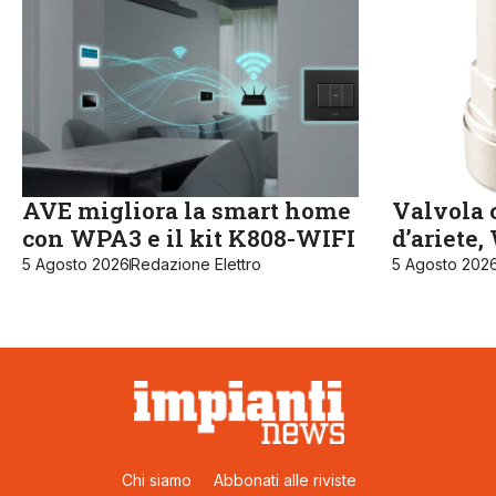
AVE migliora la smart home
Valvola c
con WPA3 e il kit K808-WIFI
d’ariete
5 Agosto 2026
Redazione Elettro
5 Agosto 202
Chi siamo
Abbonati alle riviste