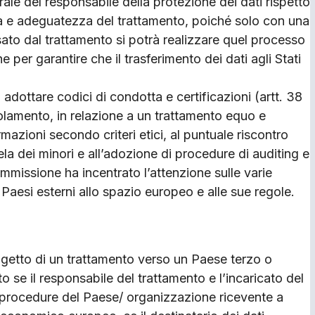
rale del responsabile della protezione dei dati rispetto
ceità e adeguatezza del trattamento, poiché solo con una
ssato dal trattamento si potrà realizzare quel processo
per garantire che il trasferimento dei dati agli Stati
d adottare codici di condotta e certificazioni (artt. 38
olamento, in relazione a un trattamento equo e
ormazioni secondo criteri etici, al puntuale riscontro
utela dei minori e all’adozione di procedure di auditing e
ommissione ha incentrato l’attenzione sulle varie
 Paesi esterni allo spazio europeo e alle sue regole.
 oggetto di un trattamento verso un Paese terzo o
 se il responsabile del trattamento e l’incaricato del
 procedure del Paese/ organizzazione ricevente a