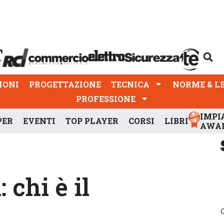
PROGETTAZIONE
TECNICA
NORME & LEGGI
IONI
PROGETTAZIONE
TECNICA
NORME & L
PROFESSIONE
IMPI
PER
EVENTI
TOP PLAYER
CORSI
LIBRI
AWA
 chi è il