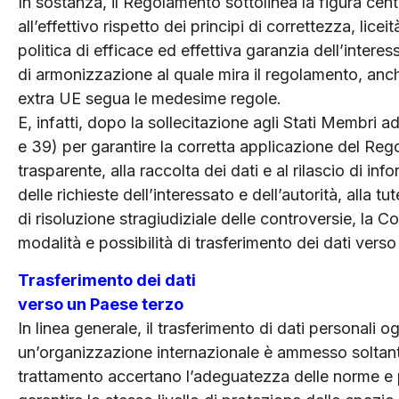
In sostanza, il Regolamento sottolinea la figura cent
all’effettivo rispetto dei principi di correttezza, li
politica di efficace ed effettiva garanzia dell’intere
di armonizzazione al quale mira il regolamento, anche 
extra UE segua le medesime regole.
E, infatti, dopo la sollecitazione agli Stati Membri a
e 39) per garantire la corretta applicazione del Reg
trasparente, alla raccolta dei dati e al rilascio di inf
delle richieste dell’interessato e dell’autorità, alla t
di risoluzione stragiudiziale delle controversie, la C
modalità e possibilità di trasferimento dei dati verso
Trasferimento dei dati
verso un Paese terzo
In linea generale, il trasferimento di dati personali
un’organizzazione internazionale è ammesso soltanto
trattamento accertano l’adeguatezza delle norme e