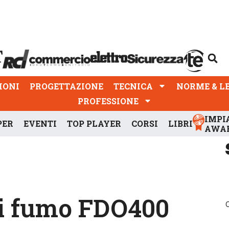
PROGETTAZIONE
TECNICA
NORME & LEGGI
IONI
PROGETTAZIONE
TECNICA
NORME & L
PROFESSIONE
IMPI
PER
EVENTI
TOP PLAYER
CORSI
LIBRI
AWA
di fumo FDO400