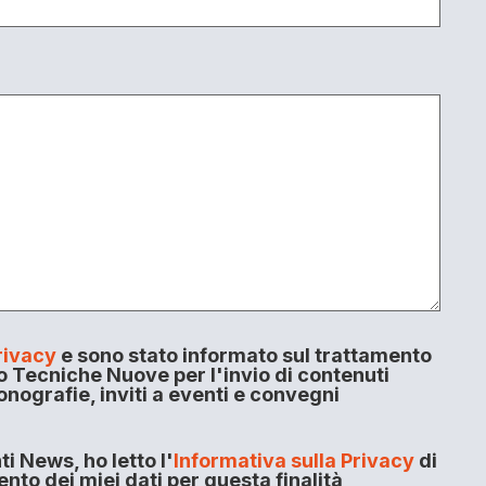
rivacy
e sono stato informato sul trattamento
o Tecniche Nuove per l'invio di contenuti
onografie, inviti a eventi e convegni
i News, ho letto l'
Informativa sulla Privacy
di
to dei miei dati per questa finalità