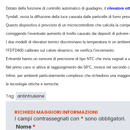
Dotato della funzione di controllo automatico di guadagno, il
rilevatore o
Tyndall, ossia la diffusione della luce causata dalle particelle di fumo prese
Questo dispositivo è provvisto di un microcontrollore che calcola la comp
correggendo l’eventuale aumento di livello causato dai depositi di polvere ne
I due modelli di rilevatori termici discriminano la temperatura in un ambient
l’FDTD400 calibrato sul calore dinamico, ne verifica l’incremento.
Entrambi hanno un sensore di precisione di tipo NTC che invia segnali a un
Nel primo caso si attiva al raggiungimento dei 58°C, invece nel secondo c
Infine, per ambienti particolarmente complessi che richiedono una maggio
le tecnologie ottiche e termiche.
Tag:
antintrusione
RICHIEDI MAGGIORI INFORMAZIONI
I campi contrassegnati con
*
sono obbligatori.
Nome
*