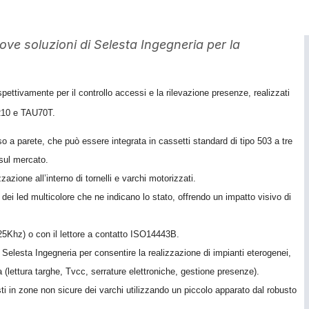
ove soluzioni di Selesta Ingegneria per la
ispettivamente per il controllo accessi e la rilevazione presenze, realizzati
DOR10 e TAU70T.
sso a parete, che può essere integrata in cassetti standard di tipo 503 a tre
 sul mercato.
azione all’interno di tornelli e varchi motorizzati.
dei led multicolore che ne indicano lo stato, offrendo un impatto visivo di
 125Khz) o con il lettore a contatto ISO14443B.
da Selesta Ingegneria per consentire la realizzazione di impianti eterogenei,
 (lettura targhe, Tvcc, serrature elettroniche, gestione presenze).
 posti in zone non sicure dei varchi utilizzando un piccolo apparato dal robusto