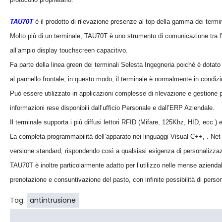
TAU70T
è il prodotto di rilevazione presenze al top della gamma dei termin
Molto più di un terminale, TAU70T è uno strumento di comunicazione tra l’
all’ampio display touchscreen capacitivo.
Fa parte della linea green dei terminali Selesta Ingegneria poiché è dota
al pannello frontale; in questo modo, il terminale è normalmente in condiz
Può essere utilizzato in applicazioni complesse di rilevazione e gestione 
informazioni rese disponibili dall’ufficio Personale e dall’ERP Aziendale.
Il terminale supporta i più diffusi lettori RFID (Mifare, 125Khz, HID, ecc.
La completa programmabilità dell’apparato nei linguaggi Visual C++, . Net e
versione standard, rispondendo così a qualsiasi esigenza di personalizza
TAU70T è inoltre particolarmente adatto per l’utilizzo nelle mense aziendali
prenotazione e consuntivazione del pasto, con infinite possibilità di perso
Tag:
antintrusione