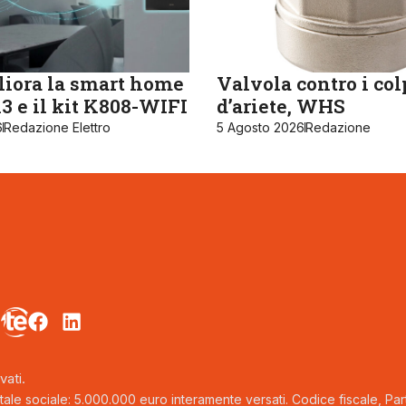
iora la smart home
Valvola contro i col
 e il kit K808-WIFI
d’ariete, WHS
6
Redazione Elettro
5 Agosto 2026
Redazione
vati.
tale sociale: 5.000.000 euro interamente versati. Codice fiscale, Parti