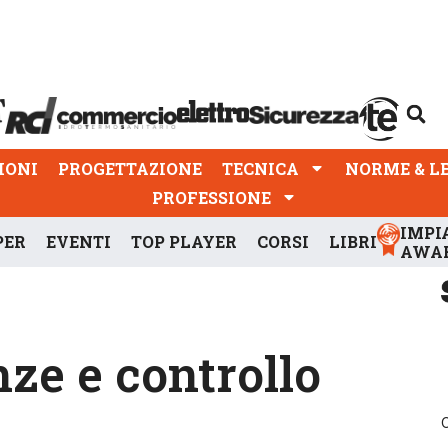
PROGETTAZIONE
TECNICA
NORME & LEGGI
IONI
PROGETTAZIONE
TECNICA
NORME & L
PROFESSIONE
IMPI
PER
EVENTI
TOP PLAYER
CORSI
LIBRI
AWA
ze e controllo