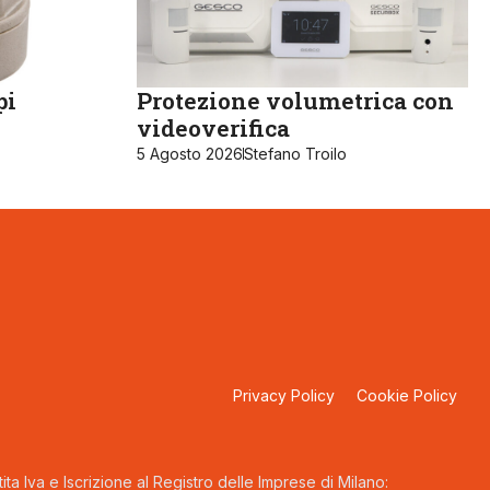
pi
Protezione volumetrica con
videoverifica
5 Agosto 2026
Stefano Troilo
Privacy Policy
Cookie Policy
ta Iva e Iscrizione al Registro delle Imprese di Milano: