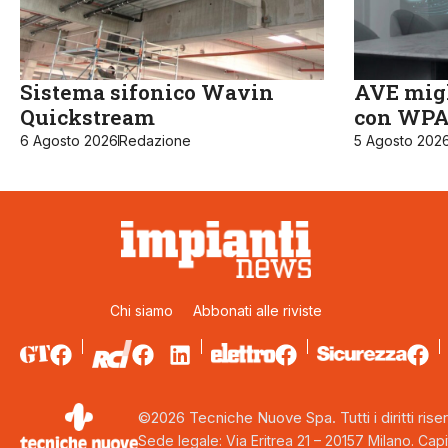
Sistema sifonico Wavin
AVE migl
Quickstream
con WPA3
6 Agosto 2026
Redazione
5 Agosto 202
Chi siamo
Abbonati alle riviste
©2026 Tecniche Nuove Spa. Tutti i diritti riser
Sede legale: Via Eritrea 21 – 20157 Milano. Capi