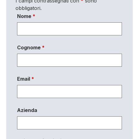
I campi contrassegnati con
*
sono
obbligatori.
Nome
*
Cognome
*
Email
*
Azienda