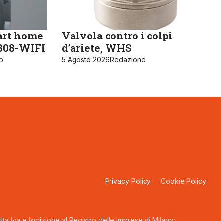
art home
Valvola contro i colpi
K808-WIFI
d’ariete, WHS
ro
5 Agosto 2026
Redazione
Privacy Policy
Cookie Policy
ta Iva e Iscrizione al Registro delle Imprese di Milano: