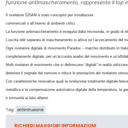
funzione antimascheramento, rappresenta il top in t
Il rivelatore 525AM è stato concepito per installazioni
commerciali o all’interno di ambienti critici.
La funzione antimascheramento è eseguita dalla microonda, in grado di rile
L’uscita relé separata di mascheramento si attiva se l’accecamento del ri
Ogni rivelatore digitale di movimento Paradox – marchio distribuito in Ital
completamente digitale, per un’accurata analisi del movimento e un’affidabi
Molti rivelatori di movimento che si definiscono “digitali” in realtà utilizza
deteriora il segnale del sensore e riduce le prestazioni del rivelatore stess
Con caratteristiche innovative quali la rivelazione totalmente digitale bre
metallica e la compensazione automatica digitale della temperatura, la gam
e immunità ai falsi allarmi.
Tag:
antintrusione
RICHIEDI MAGGIORI INFORMAZIONI