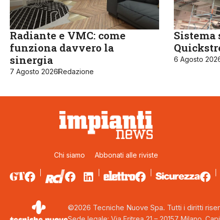
Radiante e VMC: come
Sistema 
funziona davvero la
Quickst
sinergia
6 Agosto 202
7 Agosto 2026
Redazione
Chi siamo
Abbonati alle riviste
©2026 Tecniche Nuove Spa. Tutti i diritti riser
Sede legale: Via Eritrea 21 – 20157 Milano. Capi