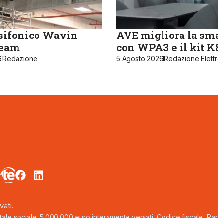
sifonico Wavin
AVE migliora la sm
ream
con WPA3 e il kit 
6
Redazione
5 Agosto 2026
Redazione Elett
vati.
tale sociale: 5.000.000 euro interamente versati. Codice fiscale, Parti