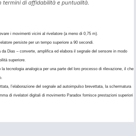
ermini di affidabilità e puntualità.
vare i movimenti vicini al rivelatore (a meno di 0,75 m).
velatore persiste per un tempo superiore a 90 secondi.
ia da Dias – converte, amplifica ed elabora il segnale del sensore in modo
lità superiore.
no la tecnologia analogica per una parte del loro processo di rilevazione, il che
o.
vettata, l’elaborazione del segnale ad autoimpulso brevettata, la schermatura
ma di rivelatori digitali di movimento Paradox fornisce prestazioni superiori