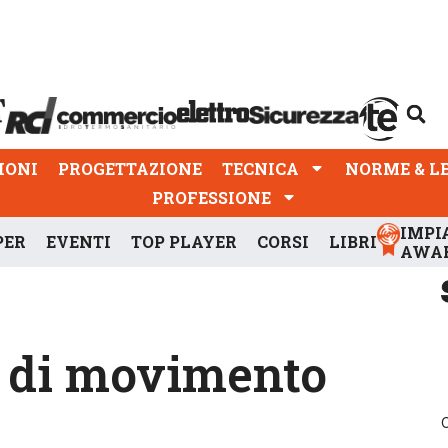
PROGETTAZIONE
TECNICA
NORME & LEGGI
IONI
PROGETTAZIONE
TECNICA
NORME & L
PROFESSIONE
IMPI
PER
EVENTI
TOP PLAYER
CORSI
LIBRI
AWA
e di movimento