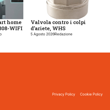
art home
Valvola contro i colpi
K808-WIFI
d’ariete, WHS
ro
5 Agosto 2026
Redazione
Privacy Policy
Cookie Policy