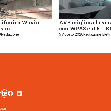
sifonico Wavin
AVE migliora la sm
ream
con WPA3 e il kit 
6
Redazione
5 Agosto 2026
Redazione Elett
vati.