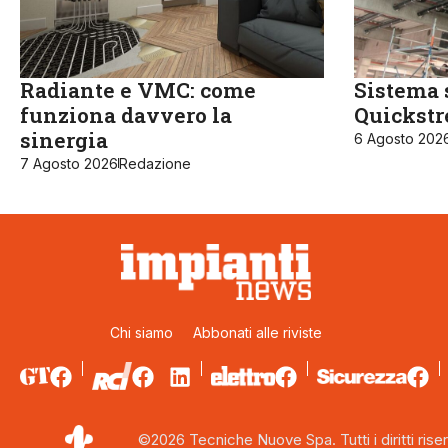
Radiante e VMC: come
Sistema 
funziona davvero la
Quickst
sinergia
6 Agosto 202
7 Agosto 2026
Redazione
Chi siamo
Abbonati alle riviste
©2026 Tecniche Nuove Spa. Tutti i diritti riser