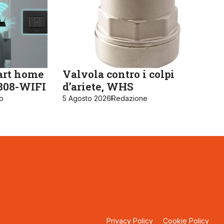
art home
Valvola contro i colpi
K808-WIFI
d’ariete, WHS
ro
5 Agosto 2026
Redazione
Privacy Policy
Cookie Policy