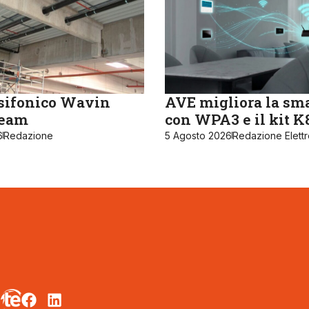
sifonico Wavin
AVE migliora la sm
ream
con WPA3 e il kit 
6
Redazione
5 Agosto 2026
Redazione Elett