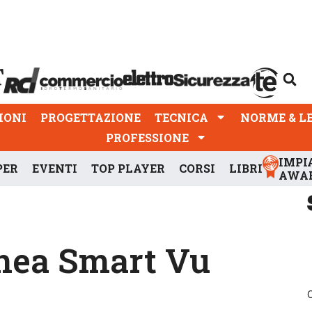
PROGETTAZIONE
TECNICA
NORME & LEGGI
IONI
PROGETTAZIONE
TECNICA
NORME & L
PROFESSIONE
IMPI
PER
EVENTI
TOP PLAYER
CORSI
LIBRI
AWA
linea Smart Vu