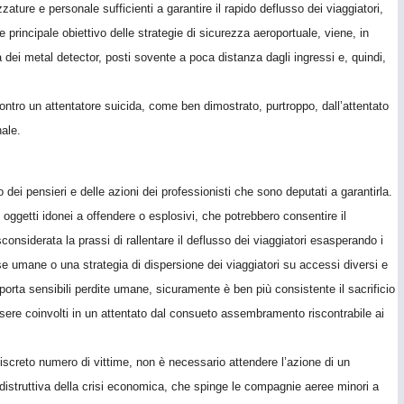
ture e personale sufficienti a garantire il rapido deflusso dei viaggiatori,
 e principale obiettivo delle strategie di sicurezza aeroportuale, viene, in
dei metal detector, posti sovente a poca distanza dagli ingressi e, quindi,
contro un attentatore suicida, come ben dimostrato, purtroppo, dall’attentato
ale.
i pensieri e delle azioni dei professionisti che sono deputati a garantirla.
, oggetti idonei a offendere o esplosivi, che potrebbero consentire il
considerata la prassi di rallentare il deflusso dei viaggiatori esasperando i
rse umane o una strategia di dispersione dei viaggiatori su accessi diversi e
mporta sensibili perdite umane, sicuramente è ben più consistente il sacrificio
ssere coinvolti in un attentato dal consueto assembramento riscontrabile ai
discreto numero di vittime, non è necessario attendere l’azione di un
e distruttiva della crisi economica, che spinge le compagnie aeree minori a