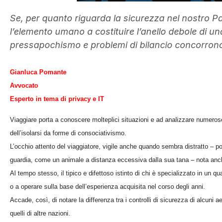
Se, per quanto riguarda la sicurezza nel nostro Pa
l’elemento umano a costituire l’anello debole di u
pressapochismo e problemi di bilancio concorrono a
Gianluca Pomante
Avvocato
Esperto in tema di privacy e IT
Viaggiare porta a conoscere molteplici situazioni e ad analizzare numerose
dell’isolarsi da forme di consociativismo.
L’occhio attento del viaggiatore, vigile anche quando sembra distratto – po
guardia, come un animale a distanza eccessiva dalla sua tana – nota anche
Al tempo stesso, il tipico e difettoso istinto di chi è specializzato in un q
o a operare sulla base dell’esperienza acquisita nel corso degli anni.
Accade, così, di notare la differenza tra i controlli di sicurezza di alcuni aero
quelli di altre nazioni.