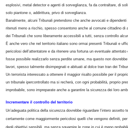
esplosivi, metal detector e agenti di sorveglianza, fa da contraltare, di so
solo piantone o, addirittura, privo di sorveglianza.
Banalmente, alcuni Tribunali pretendono che anche avvocati e dipendenti s
ritenuti meno a rischio, spesso consentono anche al comune cittadino di at
dei Tribunali che sono liberamente accessibili a tutti, senza controllo alcu
È anche vero che nel territorio italiano sono ormai presenti Tribunali e uffic
pericolosi dell’attentatore e da ritenere una fortuna un eventuale attentato 
fosse possibile realizzarlo senza perdite umane, ma questo non dovrebbe g
lavori, spesso talmente disimpegnati e abituati al dolce tran tran dei Tribuna
Un terrorista interessato a ottenere il maggior risalto possibile per il pro
un tribunale ipercontrollato ma si recherà, con ogni probabilità, proprio p
improbabile, sono impreparate anche a garantire la sicurezza dei loro ambi
Incrementare il controllo del territorio
Un’adeguata politica della sicurezza dovrebbe riguardare l’intero assetto ter
certamente come maggiormente pericolosi quelli che vengono definiti, per te
degli obiettivi sensibili, ma senza sguarnire le zone in cui è meno probabil