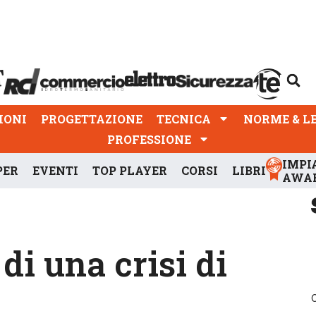
PROGETTAZIONE
TECNICA
NORME & LEGGI
IONI
PROGETTAZIONE
TECNICA
NORME & L
PROFESSIONE
IMPI
PER
EVENTI
TOP PLAYER
CORSI
LIBRI
AWA
 di una crisi di