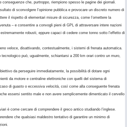
n le conseguenze che, purtroppo, riempiono spesso le pagine dei giornali.
sultato di sconvolgere l’opinione pubblica e provocare un discreto numero di
tere il rispetto di elementari misure di sicurezza, come l’omettere la
venuta – e consentire a convogli pieni di GPL di attraversare intere nazioni
ne estremamente robusti, eppure capaci di cedere come tonno sotto l’effetto di
reno veloce, disattivando, contestualmente, i sistemi di frenata automatica.
o tecnologico può, ugualmente, schiantarsi a 200 km orari contro un muro,
ettivo da perseguire immediatamente, la possibilità di dotare ogni
nienti da motore e centraline elettroniche con quelli del sistema di
caso di guasto o eccessiva velocità, così come alla conseguente frenata
nche essersi sentito male e non avere semplicemente dimenticato il cervello
roviari è come cercare di comprendere il greco antico studiando l’inglese.
rendere che qualsiasi maldestro tentativo di garantire un minimo di
zioni.