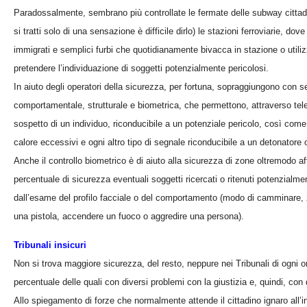
Paradossalmente, sembrano più controllate le fermate delle subway cittadine
si tratti solo di una sensazione è difficile dirlo) le stazioni ferroviarie, do
immigrati e semplici furbi che quotidianamente bivacca in stazione o utilizz
pretendere l’individuazione di soggetti potenzialmente pericolosi.
In aiuto degli operatori della sicurezza, per fortuna, sopraggiungono con s
comportamentale, strutturale e biometrica, che permettono, attraverso tel
sospetto di un individuo, riconducibile a un potenziale pericolo, così com
calore eccessivi e ogni altro tipo di segnale riconducibile a un detonator
Anche il controllo biometrico è di aiuto alla sicurezza di zone oltremodo af
percentuale di sicurezza eventuali soggetti ricercati o ritenuti potenzialm
dall’esame del profilo facciale o del comportamento (modo di camminare, z
una pistola, accendere un fuoco o aggredire una persona).
Tribunali insicuri
Non si trova maggiore sicurezza, del resto, neppure nei Tribunali di ogni o
percentuale delle quali con diversi problemi con la giustizia e, quindi, con d
Allo spiegamento di forze che normalmente attende il cittadino ignaro all’in