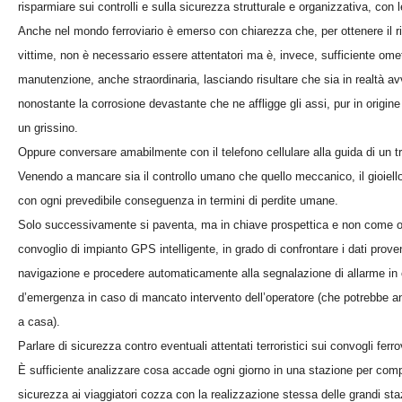
risparmiare sui controlli e sulla sicurezza strutturale e organizzativa, co
Anche nel mondo ferroviario è emerso con chiarezza che, per ottenere il ri
vittime, non è necessario essere attentatori ma è, invece, sufficiente omet
manutenzione, anche straordinaria, lasciando risultare che sia in realtà av
nonostante la corrosione devastante che ne affligge gli assi, pur in origi
un grissino.
Oppure conversare amabilmente con il telefono cellulare alla guida di un t
Venendo a mancare sia il controllo umano che quello meccanico, il gioiell
con ogni prevedibile conseguenza in termini di perdite umane.
Solo successivamente si paventa, ma in chiave prospettica e non come obi
convoglio di impianto GPS intelligente, in grado di confrontare i dati prove
navigazione e procedere automaticamente alla segnalazione di allarme in 
d’emergenza in caso di mancato intervento dell’operatore (che potrebbe a
a casa).
Parlare di sicurezza contro eventuali attentati terroristici sui convogli fer
È sufficiente analizzare cosa accade ogni giorno in una stazione per comp
sicurezza ai viaggiatori cozza con la realizzazione stessa delle grandi sta