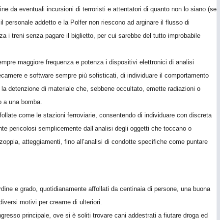
 da eventuali incursioni di terroristi e attentatori di quanto non lo siano (se
ve il personale addetto e la Polfer non riescono ad arginare il flusso di
a i treni senza pagare il biglietto, per cui sarebbe del tutto improbabile
empre maggiore frequenza e potenza i dispositivi elettronici di analisi
ecamere e software sempre più sofisticati, di individuare il comportamento
e la detenzione di materiale che, sebbene occultato, emette radiazioni o
e o a una bomba.
follate come le stazioni ferroviarie, consentendo di individuare con discreta
ente pericolosi semplicemente dall’analisi degli oggetti che toccano o
oppia, atteggiamenti, fino all’analisi di condotte specifiche come puntare
rdine e grado, quotidianamente affollati da centinaia di persone, una buona
iversi motivi per crearne di ulteriori.
gresso principale, ove si è soliti trovare cani addestrati a fiutare droga ed