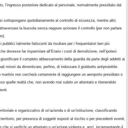
lito, l’ingresso posteriore dedicato al personale, normalmente presidiato dal
i sottopongano quotidianamente al controllo di sicurezza, mentre altri,
traversare la bussola senza neppure azionare il controllo (per non parlare
no).
i pubblici talmente fatiscenti da risultare per i frequentatori ben più
che dovesse far risparmiare all’Erario i costi di demolizione, nell’ipotesi
iustificare il completo abbassamento della guardia da parte degli addetti ai
li minori da dimenticare, perfino, di indossare il giubbotto antiproiettile.
prio martirio non cercherà certamente di raggiungere un aeroporto presidiato o
resso quelle realtà che, non avendo mai subito un attentato e ritenendolo
enti.
ritoriale e organizzativo di un’azienda o di un’istituzione, classificando
rritorio, per presenza di soggetti esposti al rischio o per precedenti eventi,
e che si verifichi un attentato o un’azione violenta e, anzi, incrementando il