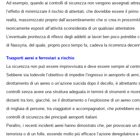
Ad esempio, quando ai controlli di sicurezza non vengono assegnati attrezza
l’effetto di minimizzare il rischio di attentati, che dovrebbe essere il primo
realtà, massimizzato proprio dall’assembramento che si crea in prossimità 
teoricamente esposti all’attività sconsiderata di un qualsiasi attentatore.
L’eventuale prontezza di riflessi degli addetti ai lavori ben poco potrebbe 
di Nassyria, del quale, proprio poco tempo fa, cadeva la ricorrenza decenn
Trasporti aerei e ferroviari a rischio
La sicurezza non può essere improvvisata e deve essere sempre al centro de
Sebbene sia lodevole l’obiettivo di impedire l’ingresso in aeroporto di armi
dirottamento di un aereo o un’azione suicida dopo il decollo, è altrettanto s
controlli senza avere una struttura adeguata in termini di strumenti e riso
distanti tra loro, giacché, se il dirottamento o l’esplosione di un aereo co
di migliaia di persone, tra viaggiatori e accompagnatori, che potrebbero e
controlli di sicurezza dei principali aeroporti italiani.
Peraltro, i recenti incidenti aerei hanno dimostrato che, per provocare un 
terrorista o di un folle, essendo molto più efficace l’azione deregolatrice 