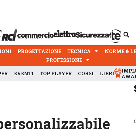
PROGETTAZIONE
TECNICA
NORME & LEGGI
IONI
PROGETTAZIONE
TECNICA
NORME & L
PROFESSIONE
IMPI
PER
EVENTI
TOP PLAYER
CORSI
LIBRI
AWA
personalizzabile