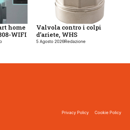
art home
Valvola contro i colpi
K808-WIFI
d’ariete, WHS
ro
5 Agosto 2026
Redazione
Privacy Policy
Cookie Policy