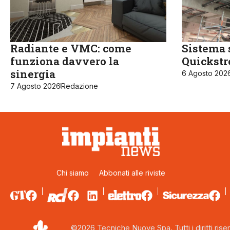
Radiante e VMC: come
Sistema 
funziona davvero la
Quickst
sinergia
6 Agosto 202
7 Agosto 2026
Redazione
Chi siamo
Abbonati alle riviste
©2026 Tecniche Nuove Spa. Tutti i diritti riser