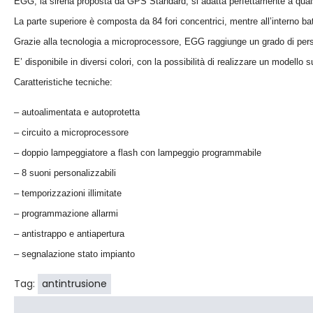
EGG, la sirena proposta da GPS Standard, si adatta perfettamente a qualsi
La parte superiore è composta da 84 fori concentrici, mentre all’interno 
Grazie alla tecnologia a microprocessore, EGG raggiunge un grado di pers
E’ disponibile in diversi colori, con la possibilità di realizzare un modello 
Caratteristiche tecniche:
– autoalimentata e autoprotetta
– circuito a microprocessore
– doppio lampeggiatore a flash con lampeggio programmabile
– 8 suoni personalizzabili
– temporizzazioni illimitate
– programmazione allarmi
– antistrappo e antiapertura
– segnalazione stato impianto
Tag:
antintrusione