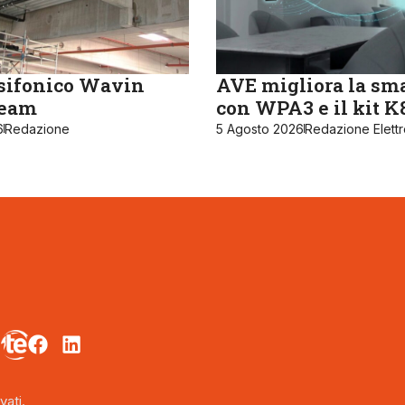
sifonico Wavin
AVE migliora la sm
ream
con WPA3 e il kit 
6
Redazione
5 Agosto 2026
Redazione Elett
vati.