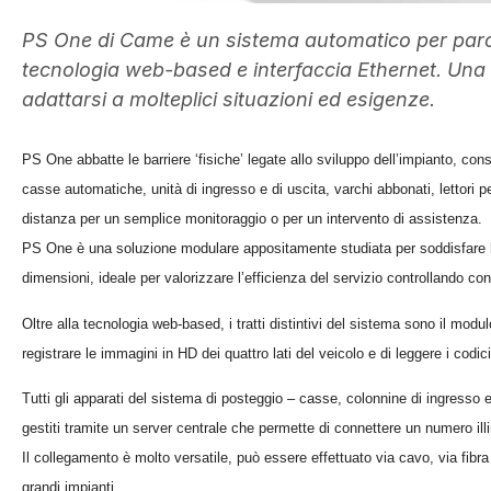
PS One di Came è un sistema automatico per parch
tecnologia web-based e interfaccia Ethernet. Una s
adattarsi a molteplici situazioni ed esigenze.
PS One abbatte le barriere ‘fisiche’ legate allo sviluppo dell’impianto, cons
casse automatiche, unità di ingresso e di uscita, varchi abbonati, lettori 
distanza per un semplice monitoraggio o per un intervento di assistenza.
PS One è una soluzione modulare appositamente studiata per soddisfare le
dimensioni, ideale per valorizzare l’efficienza del servizio controllando co
Oltre alla tecnologia web-based, i tratti distintivi del sistema sono il modul
registrare le immagini in HD dei quattro lati del veicolo e di leggere i codi
Tutti gli apparati del sistema di posteggio – casse, colonnine di ingresso 
gestiti tramite un server centrale che permette di connettere un numero illi
Il collegamento è molto versatile, può essere effettuato via cavo, via fibra
grandi impianti.