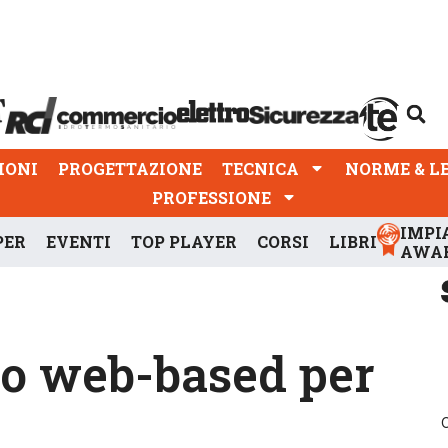
PROGETTAZIONE
TECNICA
NORME & LEGGI
IONI
PROGETTAZIONE
TECNICA
NORME & L
PROFESSIONE
IMPI
PER
EVENTI
TOP PLAYER
CORSI
LIBRI
AWA
o web-based per