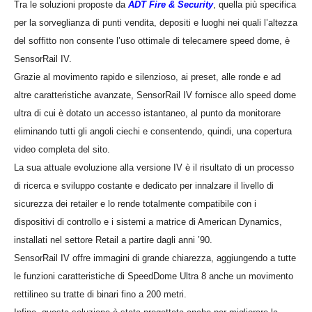
Tra le soluzioni proposte da
ADT Fire & Security
, quella più specifica
per la sorveglianza di punti vendita, depositi e luoghi nei quali l’altezza
del soffitto non consente l’uso ottimale di telecamere speed dome, è
SensorRail IV.
Grazie al movimento rapido e silenzioso, ai preset, alle ronde e ad
altre caratteristiche avanzate, SensorRail IV fornisce allo speed dome
ultra di cui è dotato un accesso istantaneo, al punto da monitorare
eliminando tutti gli angoli ciechi e consentendo, quindi, una copertura
video completa del sito.
La sua attuale evoluzione alla versione IV è il risultato di un processo
di ricerca e sviluppo costante e dedicato per innalzare il livello di
sicurezza dei retailer e lo rende totalmente compatibile con i
dispositivi di controllo e i sistemi a matrice di American Dynamics,
installati nel settore Retail a partire dagli anni ’90.
SensorRail IV offre immagini di grande chiarezza, aggiungendo a tutte
le funzioni caratteristiche di SpeedDome Ultra 8 anche un movimento
rettilineo su tratte di binari fino a 200 metri.